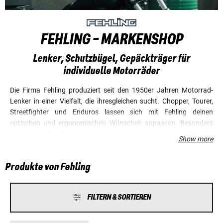
FEHLING - MARKENSHOP
Lenker, Schutzbügel, Gepäckträger für
individuelle Motorräder
Die Firma Fehling produziert seit den 1950er Jahren Motorrad-
Lenker in einer Vielfalt, die ihresgleichen sucht. Chopper, Tourer,
Streetfighter und Enduros lassen sich mit Fehling deinen
optischen und ergonomischen Wünschen anpassen. Besonders
interessant: Der Fehling-M-Lenker für Umbauten im 70er-Retrostil!
Show more
Schutzbügel, Gepäckträger, Chromparts und andere Zubehörteile
für viele Motorradmodelle hat Fehling ebenfalls im Programm. In
Produkte von Fehling
Entwicklung und Produktion verbindet Fehling traditionelle
Handwerkskunst mit moderner industrieller Fertigung. Das
Ergebnis ist Spitzenqualität „Made in Germany“.
FILTERN & SORTIEREN