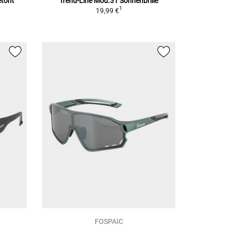
etönt
Trend-Line Mod.31
Sonnenbrille
1
19,99 €
FOSPAIC