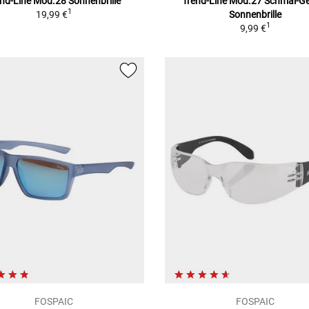
end-Line Mod.28
Sonnenbrille
Trend-Line Mod.27 Schmal-G
1
19,99 €
Sonnenbrille
1
9,99 €
FOSPAIC
FOSPAIC