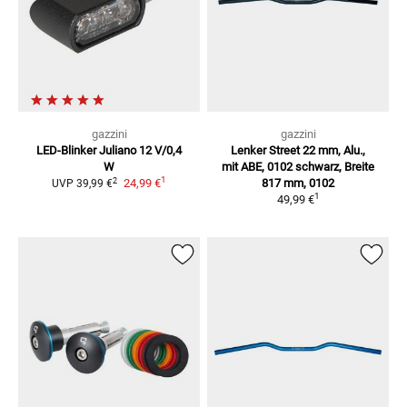
gazzini
gazzini
LED-Blinker Juliano
12 V/0,4
Lenker Street 22 mm, Alu.,
W
mit ABE, 0102
schwarz, Breite
1
2
24,99 €
817 mm, 0102
UVP
39,99 €
1
49,99 €