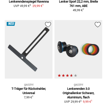
Lenkerendenspiegel Ravenna
Lenker Sport 22,2 mm, Breite
1
2
29,99 €
761 mm, ABE
UVP
49,99 €
1
49,99 €
NEU
gazzini
gazzini
T-Träger für Rückstrahler,
Lenkerenden 3.0
Universal
Originallenker
Schwarz,
1
7,99 €
Aluminium, flach
1
2
9,99 €
UVP
29,99 €