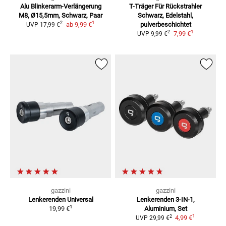
Alu Blinkerarm-Verlängerung
T-Träger Für Rückstrahler
M8, Ø15,5mm, Schwarz, Paar
Schwarz, Edelstahl,
1
2
ab
9,99 €
pulverbeschichtet
UVP
17,99 €
1
2
7,99 €
UVP
9,99 €
gazzini
gazzini
Lenkerenden Universal
Lenkerenden
3-IN-1,
1
19,99 €
Aluminium, Set
1
2
4,99 €
UVP
29,99 €