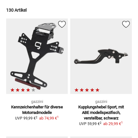
130 Artikel
gazzini
gazzini
Kennzeichenhalter
für diverse
Kupplungshebel Sport, mit
Motorradmodelle
ABE
modellspezifisch,
1
2
ab
74,99 €
verstellbar, schwarz
UVP
99,99 €
1
2
ab
29,99 €
UVP
59,99 €