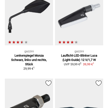
gazzini
gazzini
Lenkerspiegel Monza
Lauflicht-LED-Blinker Luca
Schwarz, links und rechts,
(Light-Guide)
12 V/1,7 W
1
2
Stück
39,99 €
UVP
59,99 €
1
29,99 €