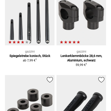
gazzini
gazzini
Spiegelstrebe
konisch, Stück
Lenkerklemmböcke
28,6 mm,
1
ab
7,99 €
Aluminium, schwarz
1
59,99 €