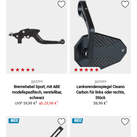
gazzini
gazzini
Bremshebel Sport, mit ABE
Lenkerendenspiegel Cisano
modellspezifisch, verstellbar,
Carbon
für links oder rechts,
schwarz
Stück
1
1
2
ab
29,99 €
59,99 €
UVP
59,99 €
NEU
NEU