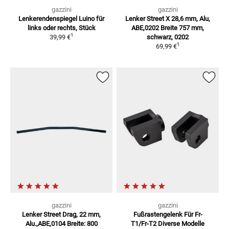
gazzini
gazzini
Lenkerendenspiegel Luino
für
Lenker Street X 28,6 mm, Alu,
links oder rechts, Stück
ABE,0202
Breite 757 mm,
1
39,99 €
schwarz, 0202
1
69,99 €
gazzini
gazzini
Lenker Street Drag, 22 mm,
Fußrastengelenk Für Fr-
Alu.,ABE,0104
Breite: 800
T1/Fr-T2
Diverse Modelle