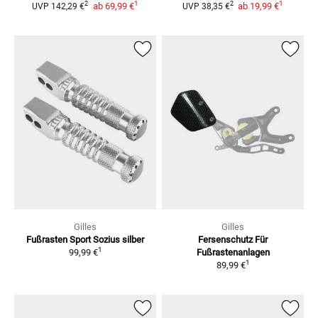
1
1
2
2
ab
69,99 €
ab
19,99 €
UVP
142,29 €
UVP
38,35 €
Gilles
Gilles
Fußrasten Sport Sozius silber
Fersenschutz Für
1
99,99 €
Fußrastenanlagen
1
89,99 €