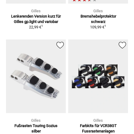
Gilles
Gilles
Lenkerenden Version kurz
für
Bremshebelprotektor
Gilles gp.light und variobar
schwarz
1
1
22,99 €
109,99 €
Gilles
Gilles
Fußrasten Touring Sozius
Farbkits für VCR38GT
silber
Fussrastenanlagen