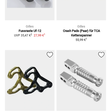
Gilles
Gilles
Fussraste Uf-12
Crash Pads (Paar)
für TCA
1
2
27,99 €
Kettenspanner
UVP
35,47 €
1
55,99 €