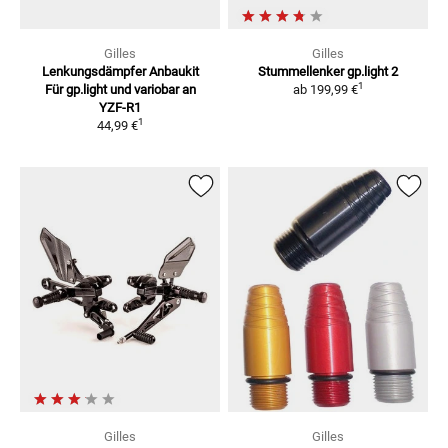
Gilles
Gilles
Lenkungsdämpfer Anbaukit
Stummellenker gp.light 2
1
Für
gp.light und variobar an
ab
199,99 €
YZF-R1
1
44,99 €
Gilles
Gilles