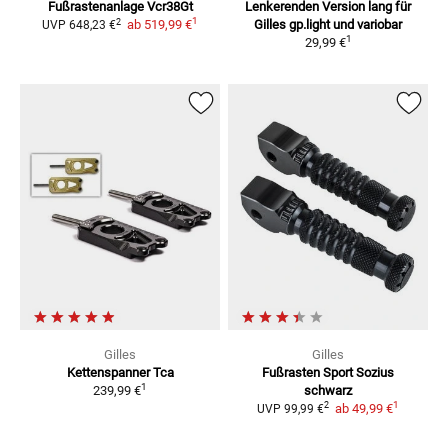
Fußrastenanlage Vcr38Gt
Lenkerenden Version lang
für
1
2
ab
519,99 €
Gilles gp.light und variobar
UVP
648,23 €
1
29,99 €
Gilles
Gilles
Kettenspanner Tca
Fußrasten Sport Sozius
1
239,99 €
schwarz
1
2
ab
49,99 €
UVP
99,99 €