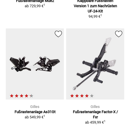
Fußrastenanlage Mue2
Klappbare Fussrasten
1
ab
729,99 €
Version 1
zum Nachrüsten
UF-24-Kit
1
94,99 €
Gilles
Gilles
Fußrastenanlage As31Gt
Fußrastenanlage Factor-X /
1
ab
549,99 €
Fxr
1
ab
459,99 €