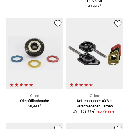
UF-25-Kit
1
90,99 €
Gilles
Gilles
Öleinfüllschraube
Kettenspanner AXB
in
1
50,99 €
verschiedenen Farben
1
2
ab
79,99 €
UVP
109,99 €