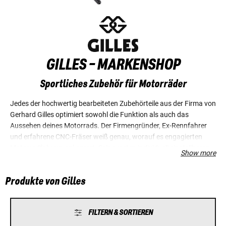
GILLES - MARKENSHOP
Sportliches Zubehör für Motorräder
Jedes der hochwertig bearbeiteten Zubehörteile aus der Firma von
Gerhard Gilles optimiert sowohl die Funktion als auch das
Aussehen deines Motorrads. Der Firmengründer, Ex-Rennfahrer
und erfahrene CNC-Fräser weiß genau, worauf es engagierten
Motorradfahrern ankommt. Seine ersten individuell einstellbaren
Show more
Fußrasten-Anlagen trafen exakt den Bedarf der Motorradszene.
Gleiches gilt heute für viele weitere feine Frästeile von Gilles. Die
Produkte von Gilles
Bewertungen der Louis Kunden zeigen das deutlich.
FILTERN & SORTIEREN