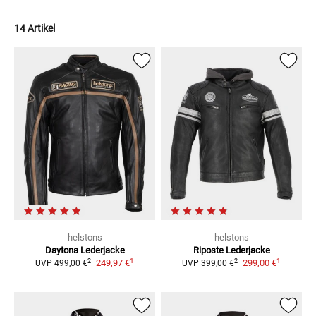
14 Artikel
helstons
helstons
Daytona
Lederjacke
Riposte
Lederjacke
1
1
2
2
249,97 €
299,00 €
UVP
499,00 €
UVP
399,00 €