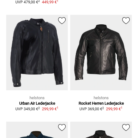
1
2
449,99 €
UVP
479,00 €
helstons
helstons
Urban Air
Lederjacke
Rocket Herren
Lederjacke
1
1
2
2
299,99 €
299,99 €
UVP
349,00 €
UVP
369,00 €