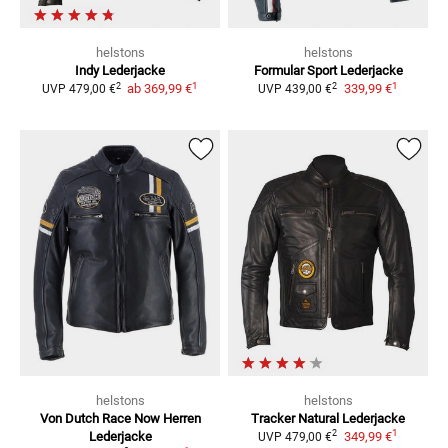
helstons
helstons
Indy
Lederjacke
Formular Sport
Lederjacke
1
1
2
2
ab
369,99 €
339,99 €
UVP
479,00 €
UVP
439,00 €
helstons
helstons
Von Dutch Race Now Herren
Tracker Natural
Lederjacke
1
2
Lederjacke
349,99 €
UVP
479,00 €