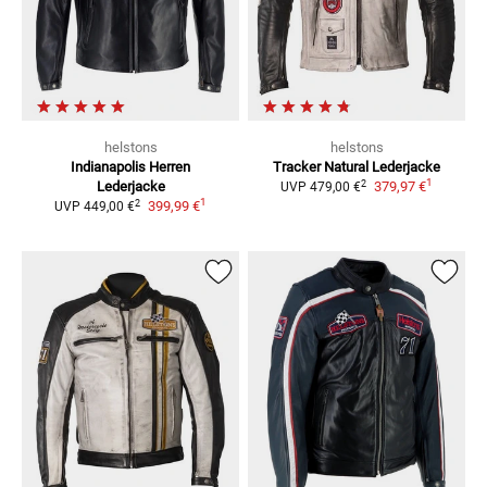
helstons
helstons
Indianapolis Herren
Tracker Natural
Lederjacke
1
2
Lederjacke
379,97 €
UVP
479,00 €
1
2
399,99 €
UVP
449,00 €