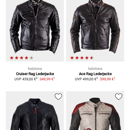
helstons
helstons
Cruiser Rag
Lederjacke
Ace Rag
Lederjacke
1
1
2
2
349,99 €
399,99 €
UVP
459,00 €
UVP
499,00 €