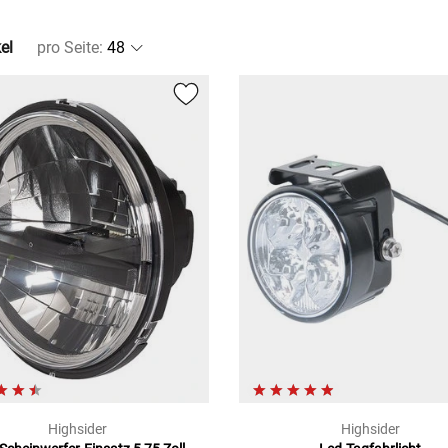
el
pro Seite
:
Highsider
Highsider