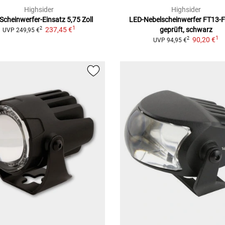
Highsider
Highsider
Scheinwerfer-Einsatz 5,75 Zoll
LED-Nebelscheinwerfer FT13-
1
237,45 €
geprüft, schwarz
2
UVP
249,95 €
1
90,20 €
2
UVP
94,95 €