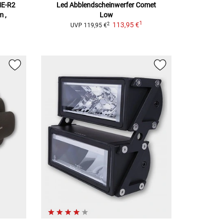
ME-R2
Led Abblendscheinwerfer
Comet
m ,
Low
1
113,95 €
2
UVP
119,95 €