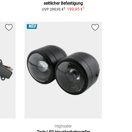
seitlicher Befestigung
1
199,95 €
2
UVP
299,95 €
NEU
Highsider