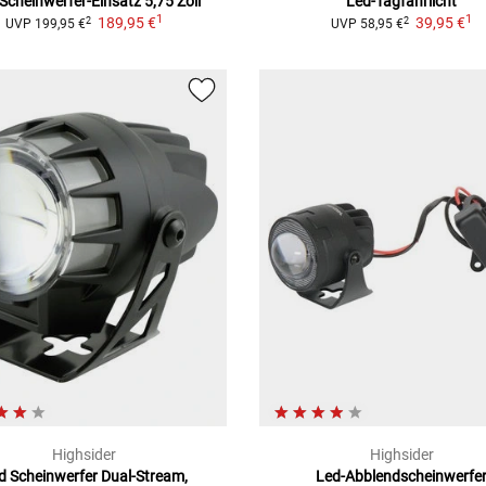
Scheinwerfer-Einsatz 5,75 Zoll
Led-Tagfahrlicht
1
1
189,95 €
39,95 €
2
2
UVP
199,95 €
UVP
58,95 €
Highsider
Highsider
d Scheinwerfer
Dual-Stream,
Led-Abblendscheinwerfe