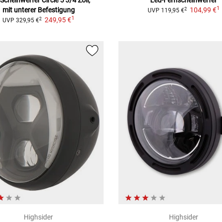
Scheinwerfer Circle
5 3/4 Zoll,
Led-Fernscheinwerfer
1
mit unterer Befestigung
104,99 €
2
UVP
119,95 €
1
249,95 €
2
UVP
329,95 €
Highsider
Highsider