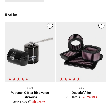
5 Artikel
K&N
K&N
Patronen Ölfilter
für diverse
Dauerluftfilter
1
2
Fahrzeuge
ab
29,99 €
UVP
58,01 €
1
2
ab
9,99 €
UVP
12,99 €