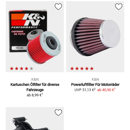
K&N
K&N
Kartuschen Ölfilter
für diverse
Powerluftfilter Für Motorräder
1
2
Fahrzeuge
ab
40,90 €
UVP
51,13 €
1
ab
8,99 €