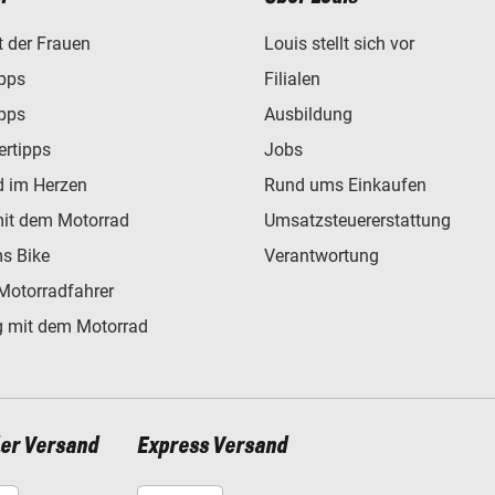
t der Frauen
Louis stellt sich vor
ipps
Filialen
ipps
Ausbildung
ertipps
Jobs
d im Herzen
Rund ums Einkaufen
mit dem Motorrad
Umsatzsteuererstattung
s Bike
Verantwortung
Motorradfahrer
 mit dem Motorrad
ler Versand
Express Versand