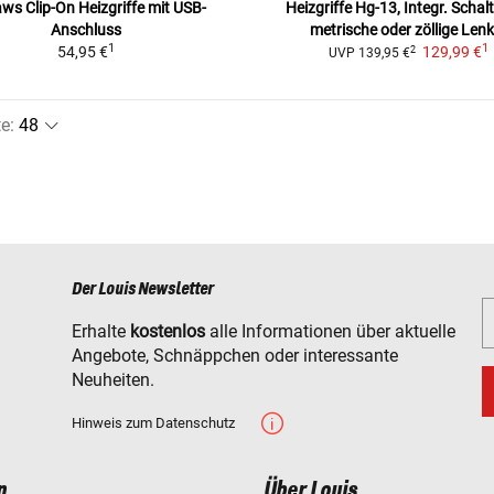
ws Clip-On Heizgriffe
mit USB-
Heizgriffe Hg-13, Integr. Schal
Anschluss
metrische oder zöllige Lenk
1
1
54,95 €
129,99 €
2
UVP
139,95 €
te
:
Der Louis Newsletter
Erhalte
kostenlos
alle Informationen über aktuelle
Angebote, Schnäppchen oder interessante
Neuheiten.
Hinweis zum Datenschutz
n
Über Louis