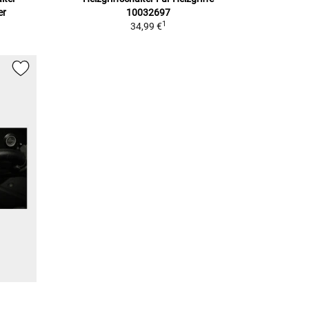
er
10032697
1
34,99 €