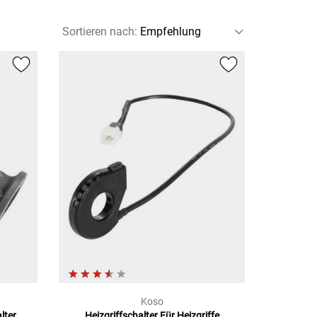
Sortieren nach
:
Koso
lter
Heizgriffschalter Für
Heizgriffe