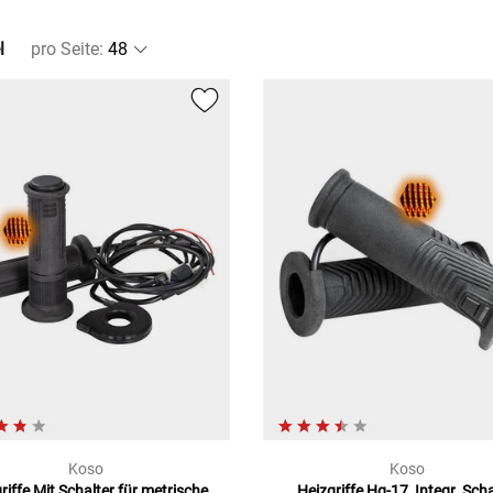
l
pro Seite
:
Koso
Koso
riffe Mit Schalter
für metrische
Heizgriffe Hg-17, Integr. Scha