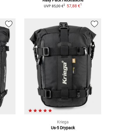
1
57,88 €
2
UVP
85,00 €
Kriega
Us-5 Drypack