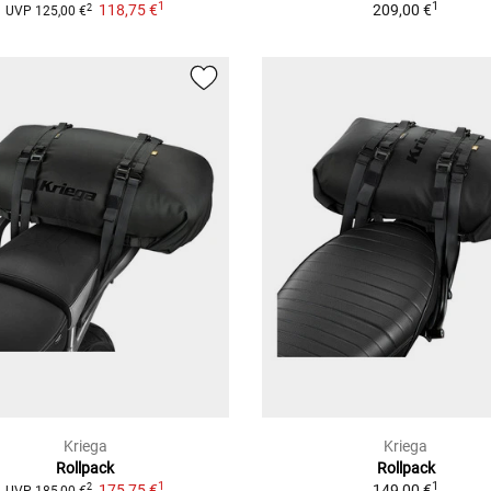
1
1
118,75 €
209,00 €
2
UVP
125,00 €
Kriega
Kriega
Rollpack
Rollpack
1
1
175,75 €
149,00 €
2
UVP
185,00 €