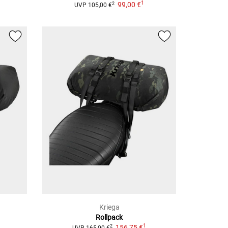
1
99,00 €
2
UVP
105,00 €
Kriega
Rollpack
1
156,75 €
2
UVP
165,00 €