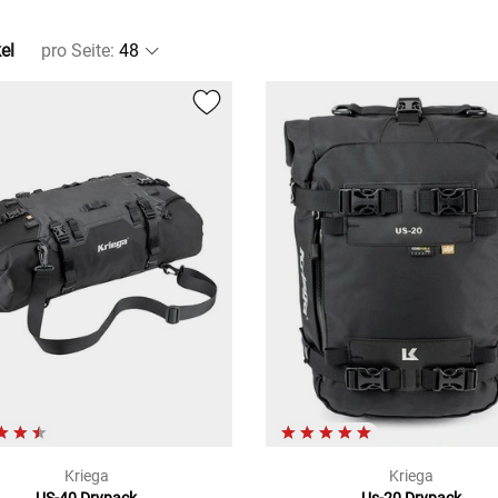
el
pro Seite
:
Kriega
Kriega
US-40 Drypack
Us-20 Drypack