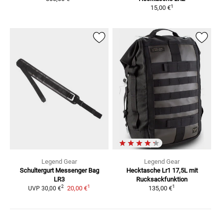
1
15,00 €
Legend Gear
Legend Gear
Schultergurt Messenger Bag
Hecktasche Lr1
17,5L mit
LR3
Rucksackfunktion
1
1
2
20,00 €
135,00 €
UVP
30,00 €