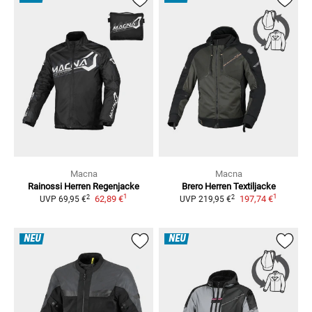
Macna
Macna
Rainossi Herren
Regenjacke
Brero Herren
Textiljacke
1
1
2
2
62,89 €
197,74 €
UVP
69,95 €
UVP
219,95 €
NEU
NEU