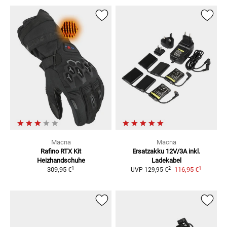
Macna
Macna
Rafino RTX Kit
Ersatzakku 12V/3A inkl.
Heizhandschuhe
Ladekabel
1
1
2
309,95 €
116,95 €
UVP
129,95 €