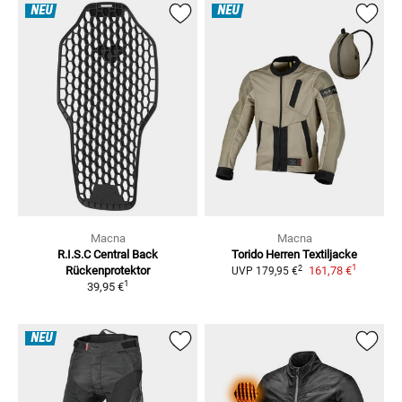
NEU
NEU
Macna
Macna
R.I.S.C Central Back
Torido Herren
Textiljacke
1
2
Rückenprotektor
161,78 €
UVP
179,95 €
1
39,95 €
NEU