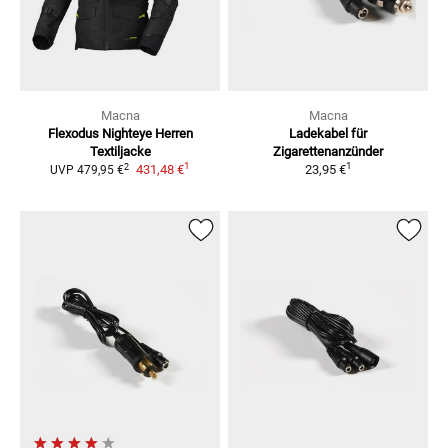
Macna
Macna
Flexodus Nighteye Herren
Ladekabel für
Textiljacke
Zigarettenanzünder
1
1
2
431,48 €
23,95 €
UVP
479,95 €