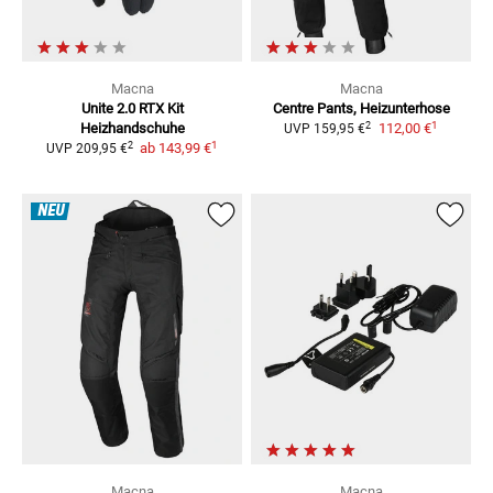
Macna
Macna
Unite 2.0 RTX Kit
Centre Pants, Heizunterhose
1
2
Heizhandschuhe
112,00 €
UVP
159,95 €
1
2
ab
143,99 €
UVP
209,95 €
NEU
Macna
Macna