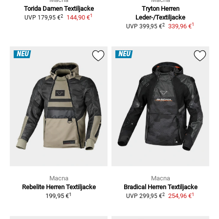
Torida Damen
Textiljacke
Tryton Herren
1
2
144,90 €
Leder-/Textiljacke
UVP
179,95 €
1
2
339,96 €
UVP
399,95 €
NEU
NEU
Macna
Macna
Rebelite Herren
Textiljacke
Bradical Herren
Textiljacke
1
1
2
199,95 €
254,96 €
UVP
299,95 €