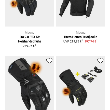
Macna
Macna
Era 2.0 RTX Kit
Brero Herren
Textiljacke
1
2
Heizhandschuhe
197,74 €
UVP
219,95 €
1
249,95 €