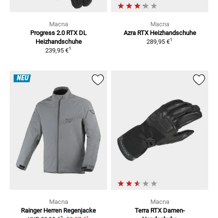
Macna
Macna
Progress 2.0 RTX DL
Azra RTX
Heizhandschuhe
1
Heizhandschuhe
289,95 €
1
239,95 €
NEU
Macna
Macna
Rainger Herren
Regenjacke
Terra RTX Damen-
1
2