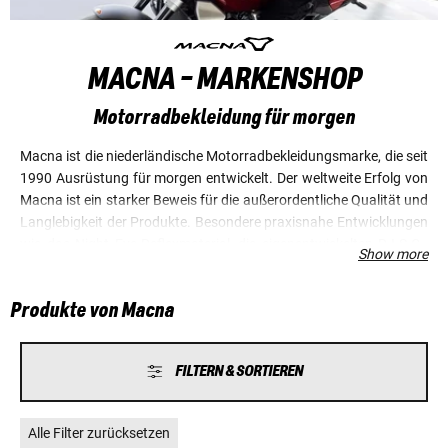
MACNA - MARKENSHOP
Motorradbekleidung für morgen
Macna ist die niederländische Motorradbekleidungsmarke, die seit
1990 Ausrüstung für morgen entwickelt. Der weltweite Erfolg von
Macna ist ein starker Beweis für die außerordentliche Qualität und
Langlebigkeit der Produkte. Besondere praxisnahe Entwicklungen
wie das Night Eye-Reflexmaterial, die eigenentwickelten R.I.S.C.-
Show more
Protektoren und nicht zu vergessen die patentierte Confold-
Rucksackkonstruktion, bei der Motorradjacken im Handumdrehen
Produkte von Macna
bequem auf dem Rücken getragen werden können, gehen auf das
Konto von Macna. Durch die Kombination von zukunftsweisenden
Innovationen sowie einem breiten Sortiment an beheizbarer
FILTERN & SORTIEREN
Bekleidung, Motorradstiefeln, Handschuhen, weiterer Ausrüstung
bis hin zum Gepäck bietet Macna passende Lösungen für Touren-,
Adventure-, Sport- und Alltagsfahrende. Für heute und morgen.
Alle Filter zurücksetzen