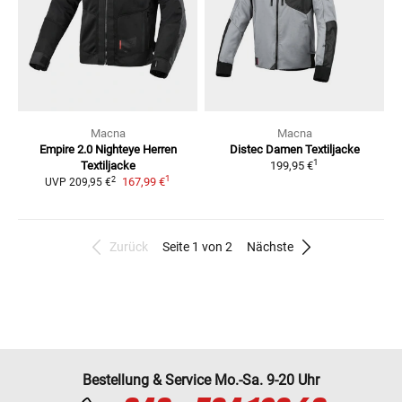
Macna
Macna
Empire 2.0 Nighteye Herren
Distec Damen
Textiljacke
1
Textiljacke
199,95 €
1
2
167,99 €
UVP
209,95 €
Zurück
Seite 1 von 2
Nächste
Bestellung & Service Mo.-Sa. 9-20 Uhr