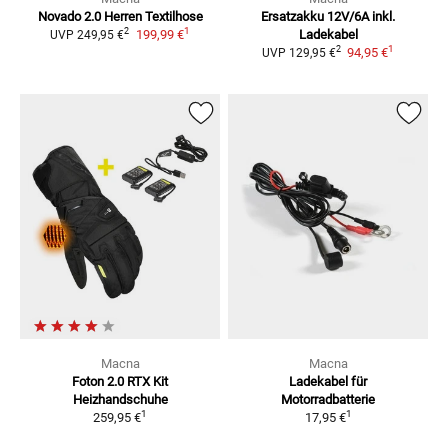
Novado 2.0 Herren
Textilhose
Ersatzakku 12V/6A inkl.
1
2
199,99 €
Ladekabel
UVP
249,95 €
1
2
94,95 €
UVP
129,95 €
Macna
Macna
Foton 2.0 RTX Kit
Ladekabel für
Heizhandschuhe
Motorradbatterie
1
1
259,95 €
17,95 €