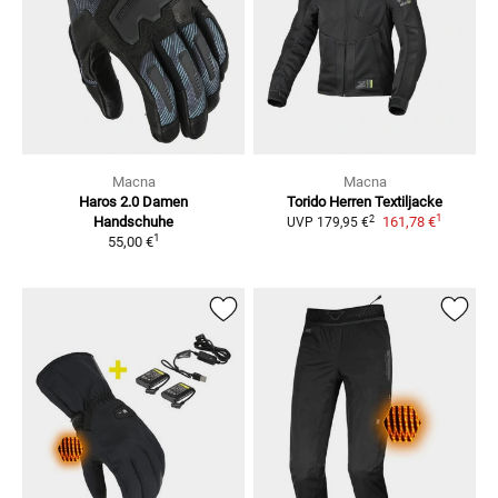
Macna
Macna
Haros 2.0 Damen
Torido Herren
Textiljacke
1
2
Handschuhe
161,78 €
UVP
179,95 €
1
55,00 €