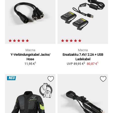
Macna
Macna
Y-Verbindungskabel Jacke/
Ersatzakku 7.4V/ 2.2A + USB
Hose
Ladekabel
1
1
2
11,95 €
80,87 €
UVP
89,95 €
NEU