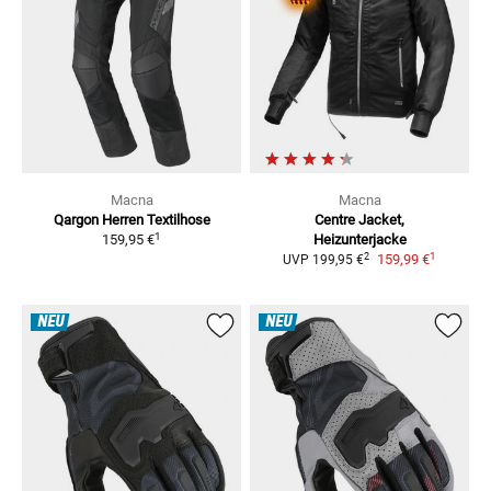
Macna
Macna
Qargon Herren
Textilhose
Centre Jacket,
1
159,95 €
Heizunterjacke
1
2
159,99 €
UVP
199,95 €
NEU
NEU