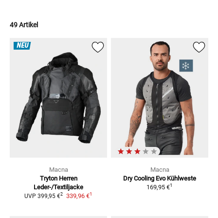
49 Artikel
NEU
Macna
Macna
Tryton Herren
Dry Cooling Evo
Kühlweste
1
Leder-/Textiljacke
169,95 €
1
2
339,96 €
UVP
399,95 €