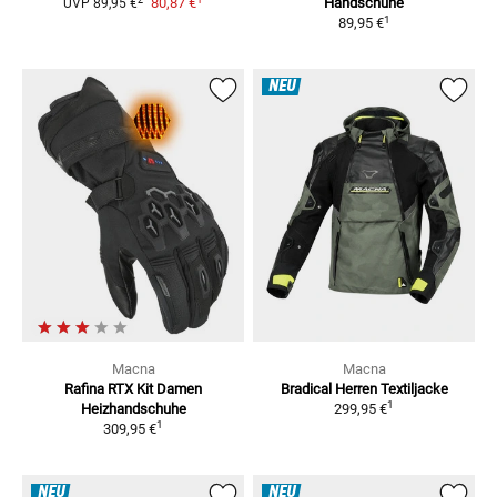
80,87 €
Handschuhe
UVP
89,95 €
1
89,95 €
NEU
Macna
Macna
Rafina RTX Kit Damen
Bradical Herren
Textiljacke
1
Heizhandschuhe
299,95 €
1
309,95 €
NEU
NEU