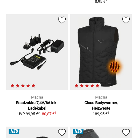
1
8,95 €
Macna
Macna
Ersatzakku 7,4V/6A inkl.
Cloud Bodywarmer,
Ladekabel
Heizweste
1
1
2
80,87 €
189,95 €
UVP
99,95 €
NEU
NEU