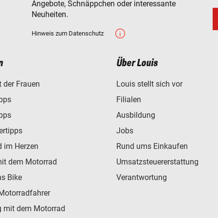
Angebote, Schnäppchen oder interessante
Neuheiten.
Hinweis zum Datenschutz
n
Über Louis
t der Frauen
Louis stellt sich vor
ipps
Filialen
ipps
Ausbildung
ertipps
Jobs
d im Herzen
Rund ums Einkaufen
mit dem Motorrad
Umsatzsteuererstattung
s Bike
Verantwortung
Motorradfahrer
 mit dem Motorrad