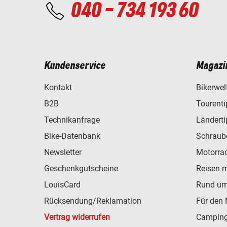
040 - 734 193 60
Kundenservice
Magazi
Kontakt
Bikerwel
B2B
Tourent
Technikanfrage
Ländert
Bike-Datenbank
Schraub
Newsletter
Motorra
Geschenkgutscheine
Reisen 
LouisCard
Rund um
Rücksendung/Reklamation
Für den 
Vertrag widerrufen
Camping