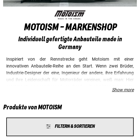
MOTOISM - MARKENSHOP
Individuell gefertigte Anbauteile made in
Germany
Inspiriert von der Rennstrecke geht Motoism mit einer
innovativen Anbauteile-Reihe an den Start. Wenn zwei Brüder,
Industrie-Designer der eine, Ingenieur der andere, ihre Erfahrung
und ihre Leidenschaft für Motorräder vereinen, weiß man: Hier
entsteht etwas ganz Besonderes. Bei der ultraleichten Anbauteile-
Show more
Serie Motoism Parts fragt man sich unwillkürlich, wie man solche
Formen herstellen kann. Die Antwort: 3D-Druck mit hochwertigen
Produkte von MOTOISM
Materialien plus geballtes Knowhow. Diese Technologie ermöglicht
zudem ein bisher ungekanntes Maß an Individualisierung. Viele
Teile von Motoism sind „tailor made“. Frei übersetzt:
FILTERN & SORTIEREN
Maßgeschneidert für das jeweilige Motorrad und auf Bestellung
angefertigt. Individuelle Motorrad-Maße eingeben – fertig! Jedes