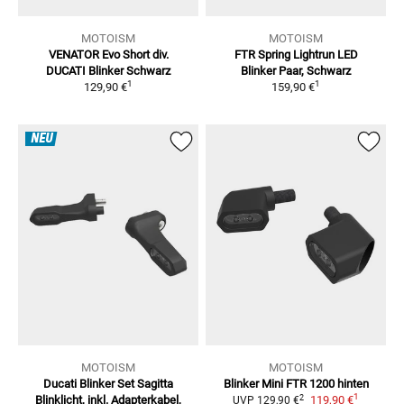
MOTOISM
MOTOISM
VENATOR Evo Short div.
FTR Spring Lightrun LED
DUCATI
Blinker Schwarz
Blinker
Paar, Schwarz
1
1
129,90 €
159,90 €
NEU
MOTOISM
MOTOISM
Ducati Blinker Set Sagitta
Blinker Mini FTR 1200 hinten
1
2
Blinklicht, inkl. Adapterkabel,
119,90 €
UVP
129,90 €