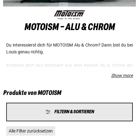
MOTOISM - ALU & CHROM
Du interessierst dich für MOTOISM Alu & Chrom? Dann bist du bei
Louis genau richtig.
Entdecke jetzt das Sortiment aus dem Bereich Alu & Chrom der
Marke MOTOISM, und sichere dir günstige Preise und einen Top-
Show more
Service.
Produkte von MOTOISM
FILTERN & SORTIEREN
Alle Filter zurücksetzen