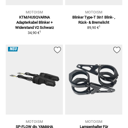
MOTOISM
MOTOISM
KTM/HUSQVARNA
Blinker Type-T 3in1
Blink- ,
Adapterkabel
Blinker +
Rück- & Bremslicht
1
Widerstand V2 Schwarz
89,90 €
1
34,90 €
NEU
MOTOISM
MOTOISM
SP-FLOW div. YAMAHA
Lampenhalter Für