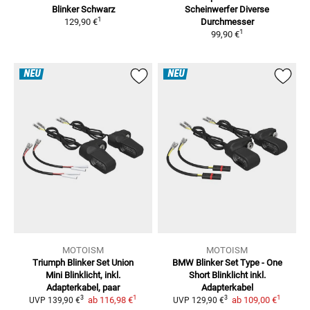
Blinker Schwarz
Scheinwerfer
Diverse
1
129,90 €
Durchmesser
1
99,90 €
NEU
NEU
MOTOISM
MOTOISM
Triumph Blinker Set Union
BMW Blinker Set Type - One
Mini
Blinklicht, inkl.
Short
Blinklicht inkl.
Adapterkabel, paar
Adapterkabel
1
1
3
3
ab
116,98 €
ab
109,00 €
UVP
139,90 €
UVP
129,90 €