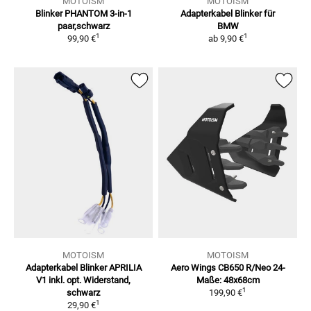
MOTOISM
MOTOISM
Blinker PHANTOM 3-in-1
Adapterkabel Blinker für
paar,schwarz
BMW
1
1
99,90 €
ab
9,90 €
MOTOISM
MOTOISM
Adapterkabel Blinker APRILIA
Aero Wings CB650 R/Neo 24-
V1
inkl. opt. Widerstand,
Maße: 48x68cm
1
schwarz
199,90 €
1
29,90 €