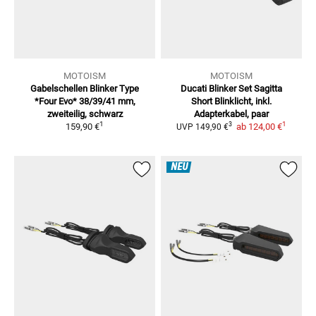
MOTOISM
MOTOISM
Gabelschellen Blinker Type
Ducati Blinker Set Sagitta
*Four Evo*
38/39/41 mm,
Short
Blinklicht, inkl.
zweiteilig, schwarz
Adapterkabel, paar
1
1
3
159,90 €
ab
124,00 €
UVP
149,90 €
NEU