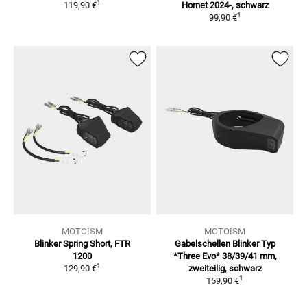
1
119,90 €
Hornet
2024-, schwarz
1
99,90 €
MOTOISM
MOTOISM
Blinker Spring Short, FTR
Gabelschellen Blinker Typ
1200
*Three Evo*
38/39/41 mm,
1
129,90 €
zweiteilig, schwarz
1
159,90 €