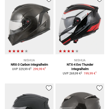
NISHUA
NISHUA
NRX-3 Carbon
Integralhelm
NTX-4 Evo Thunder
1
2
299,99 €
Integralhelm
UVP
329,99 €
1
2
199,99 €
UVP
269,99 €