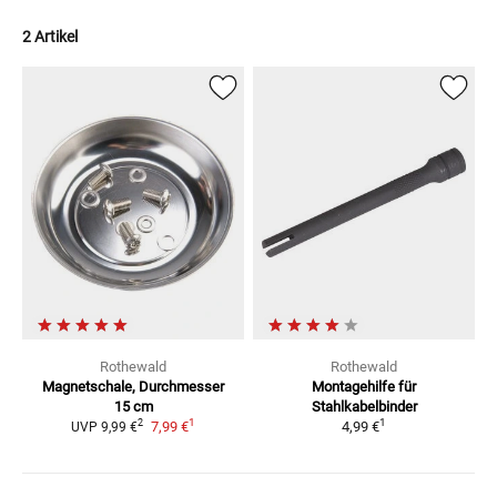
2 Artikel
Rothewald
Rothewald
Magnetschale,
Durchmesser
Montagehilfe
für
15 cm
Stahlkabelbinder
1
1
2
7,99 €
4,99 €
UVP
9,99 €