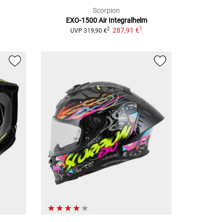
Scorpion
m
EXO-1500 Air
Integralhelm
1
287,91 €
2
UVP
319,90 €