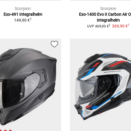
Scorpion
Scorpion
Exo-491
Integralhelm
Exo-1400 Evo II Carbon Air 
1
149,90 €
Integralhelm
1
369,90 €
2
UVP
469,90 €