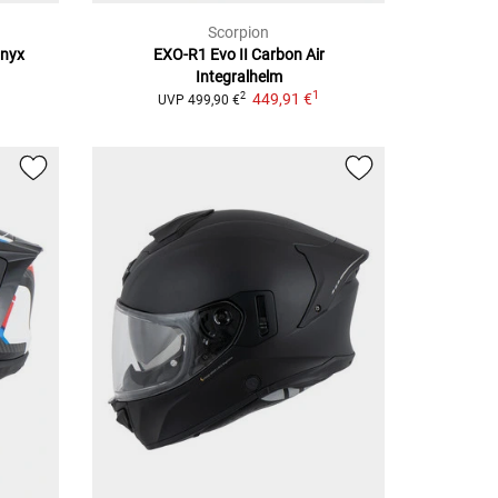
Scorpion
Onyx
EXO-R1 Evo II Carbon Air
Integralhelm
1
449,91 €
2
UVP
499,90 €