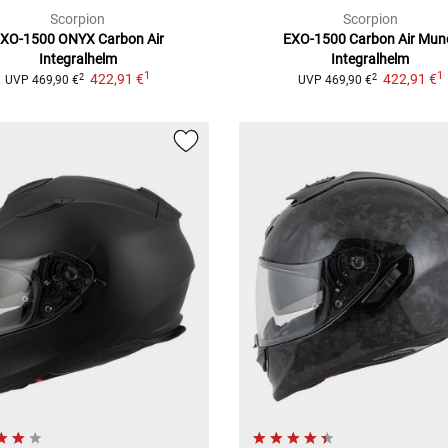
Scorpion
Scorpion
XO-1500 ONYX Carbon Air
EXO-1500 Carbon Air Mun
Integralhelm
Integralhelm
1
1
422,91 €
422,91 €
2
2
UVP
469,90 €
UVP
469,90 €