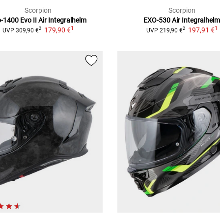
Scorpion
Scorpion
-1400 Evo II Air
Integralhelm
EXO-530 Air
Integralhel
1
1
179,90 €
197,91 €
2
2
UVP
309,90 €
UVP
219,90 €