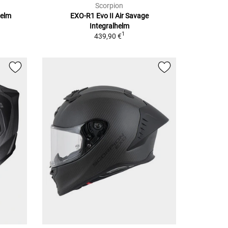
Scorpion
helm
EXO-R1 Evo II Air Savage
Integralhelm
1
439,90 €