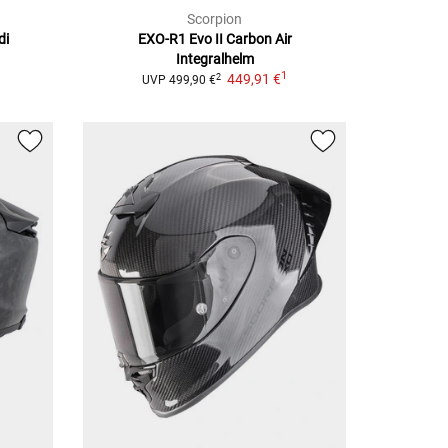
Scorpion
di
EXO-R1 Evo II Carbon Air
Integralhelm
1
449,91 €
2
UVP
499,90 €