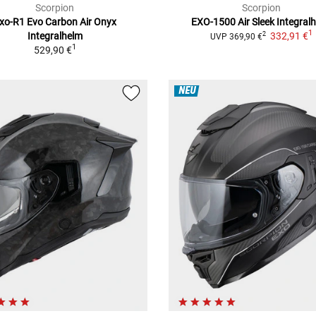
Scorpion
Scorpion
xo-R1 Evo Carbon Air Onyx
EXO-1500 Air Sleek
Integral
1
Integralhelm
332,91 €
2
UVP
369,90 €
1
529,90 €
NEU