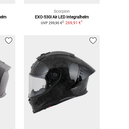
Scorpion
helm
EXO-530i Air LED
Integralhelm
1
269,91 €
2
UVP
299,90 €