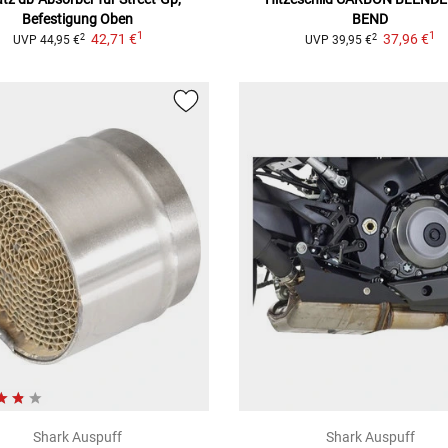
Befestigung Oben
BEND
1
1
42,71 €
37,96 €
2
2
UVP
44,95 €
UVP
39,95 €
Shark Auspuff
Shark Auspuff