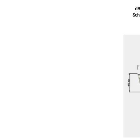
dB
Sch