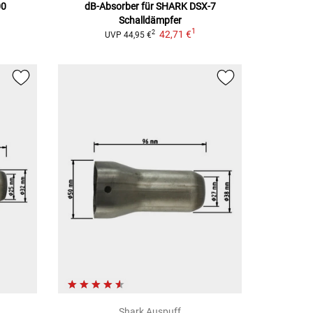
00
dB-Absorber für SHARK DSX-7
Schalldämpfer
1
42,71 €
2
UVP
44,95 €
Shark Auspuff