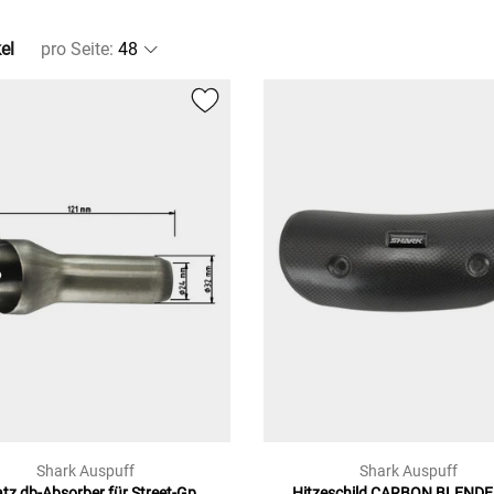
el
pro Seite
:
Shark Auspuff
Shark Auspuff
atz db-Absorber für
Street-Gp,
Hitzeschild
CARBON BLENDE