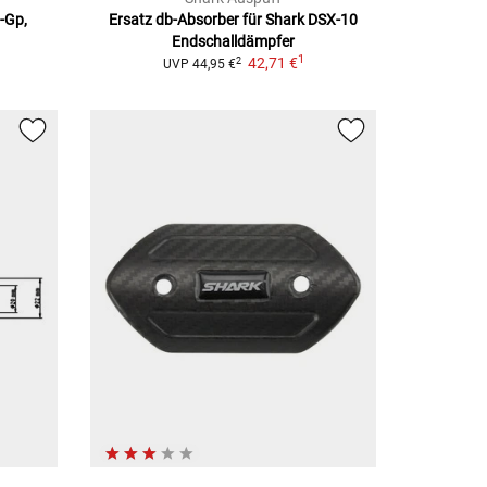
t-Gp,
Ersatz db-Absorber für Shark DSX-10
Endschalldämpfer
1
42,71 €
2
UVP
44,95 €