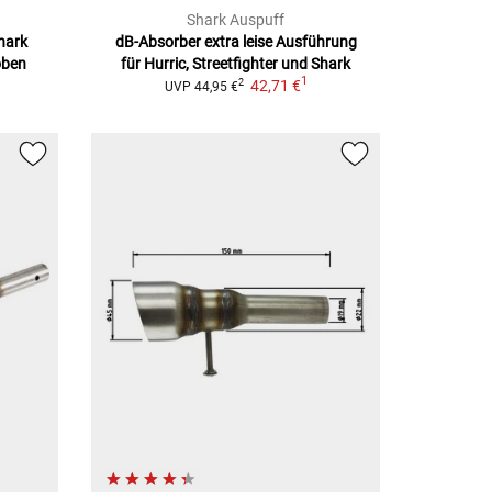
Shark Auspuff
hark
dB-Absorber extra leise Ausführung
oben
für Hurric, Streetfighter und Shark
1
42,71 €
2
UVP
44,95 €