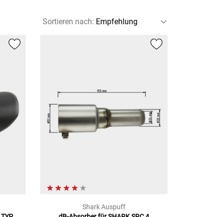
Sortieren nach
:
Shark Auspuff
 TYP
dB-Absorber für SHARK
SRC 4