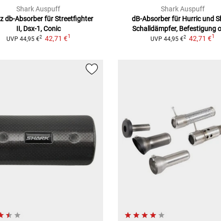
Shark Auspuff
Shark Auspuff
z db-Absorber für Streetfighter
dB-Absorber für Hurric und S
II,
Dsx-1, Conic
Schalldämpfer, Befestigung 
1
1
42,71 €
42,71 €
2
2
UVP
44,95 €
UVP
44,95 €