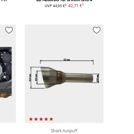
1
42,71 €
2
UVP
44,95 €
Shark Auspuff