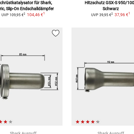
chrüstkatalysator für Shark,
Hitzschutz
GSX-S 950/10
ic,
Slip-On Endschalldämpfer
Schwarz
1
1
104,46 €
37,96 €
2
2
UVP
109,95 €
UVP
39,95 €
Shark Auspuff
Shark Auspuff