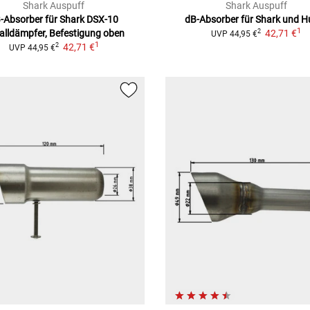
Shark Auspuff
Shark Auspuff
-Absorber für Shark DSX-10
dB-Absorber für Shark und Hu
1
alldämpfer, Befestigung oben
42,71 €
2
UVP
44,95 €
1
42,71 €
2
UVP
44,95 €