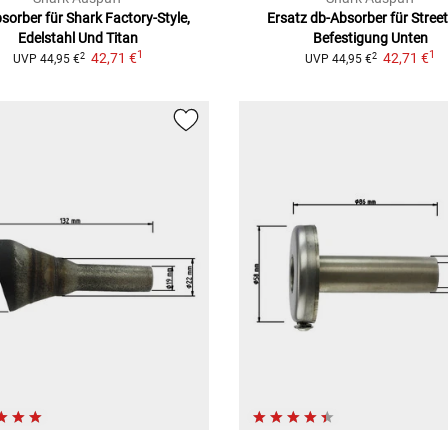
sorber für Shark Factory-Style,
Ersatz db-Absorber für
Stree
Edelstahl Und Titan
Befestigung Unten
1
1
42,71 €
42,71 €
2
2
UVP
44,95 €
UVP
44,95 €