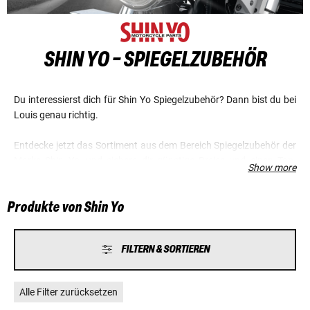
SHIN YO - SPIEGELZUBEHÖR
Du interessierst dich für Shin Yo Spiegelzubehör? Dann bist du bei
Louis genau richtig.
Entdecke jetzt das Sortiment aus dem Bereich Spiegelzubehör der
Marke Shin Yo, und sichere dir günstige Preise und einen Top-
Show more
Service.
Produkte von Shin Yo
FILTERN & SORTIEREN
Alle Filter zurücksetzen