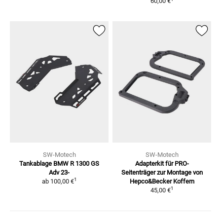
60,00 €
SW-Motech
SW-Motech
Tankablage
BMW R 1300 GS
Adapterkit für PRO-
Adv 23-
Seitenträger
zur Montage von
1
ab
100,00 €
Hepco&Becker Koffern
1
45,00 €