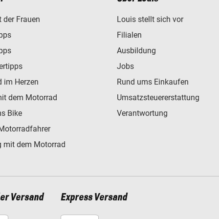
t der Frauen
Louis stellt sich vor
ipps
Filialen
ipps
Ausbildung
ertipps
Jobs
d im Herzen
Rund ums Einkaufen
mit dem Motorrad
Umsatzsteuererstattung
s Bike
Verantwortung
Motorradfahrer
 mit dem Motorrad
ler Versand
Express Versand