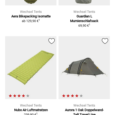
Wechsel Tents
Wechsel Tents
Aera Bikepacking Isomatte
Guardian L
1
ab
129,90 €
Mumienschlafsack
1
69,90 €
Wechsel Tents
Wechsel Tents
Nubo Air
Luftmatratzen
Aurora 1 Oak
Doppelwand-
1
239,90 €
Zelt Travel Line