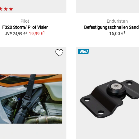
Pilot
Enduristan
F320 Storm/ Pilot
Visier
Befestigungsschnallen San
1
1
19,99 €
15,00 €
2
UVP
24,99 €
NEU