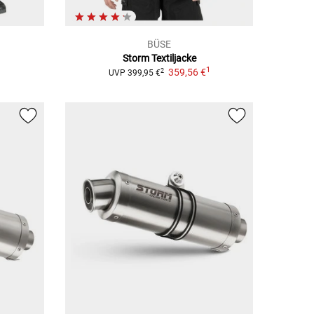
BÜSE
Storm
Textiljacke
1
1
359,56 €
2
UVP
399,95 €