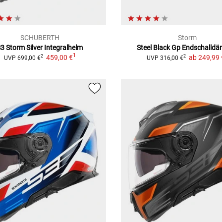
SCHUBERTH
Storm
3 Storm Silver
Integralhelm
Steel Black Gp
Endschalldä
1
459,00 €
ab
249,99 
2
2
UVP
699,00 €
UVP
316,00 €