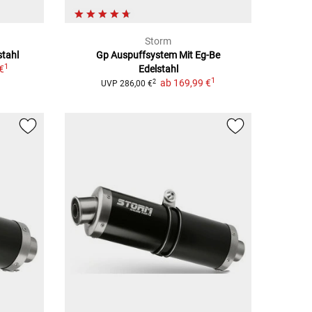
Storm
stahl
Gp Auspuffsystem Mit Eg-Be
1
€
Edelstahl
1
ab
169,99 €
2
UVP
286,00 €