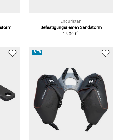
Enduristan
dstorm
Befestigungsriemen Sandstorm
1
15,00 €
NEU