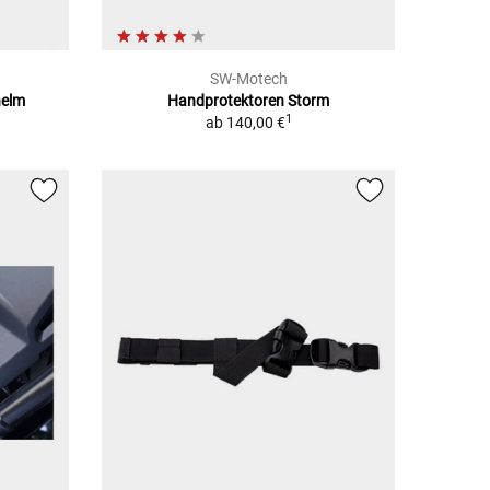
SW-Motech
helm
Handprotektoren Storm
1
1
ab
140,00 €