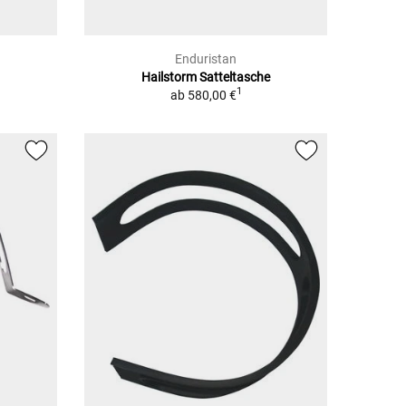
Enduristan
Hailstorm Satteltasche
1
ab
580,00 €