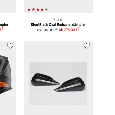
Storm
mpfer
Steel Black Oval
Endschalldämpfer
1
1
€
ab
279,00 €
2
UVP
359,00 €