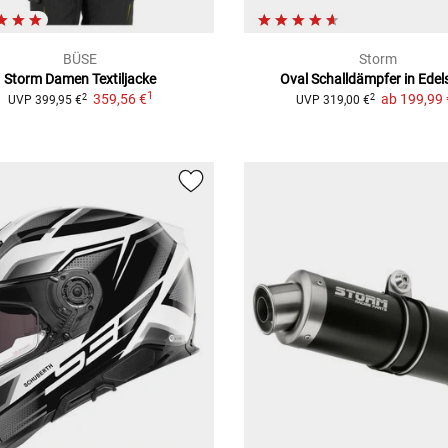
BÜSE
Storm
Storm Damen
Textiljacke
Oval Schalldämpfer
in Edel
1
359,56 €
ab
199,99 
2
2
UVP
399,95 €
UVP
319,00 €