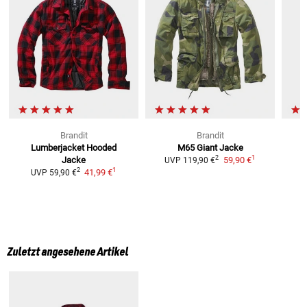
Brandit
Brandit
Lumberjacket Hooded
M65 Giant Jacke
1
2
Jacke
59,90 €
UVP
119,90 €
1
2
41,99 €
UVP
59,90 €
Zuletzt angesehene Artikel