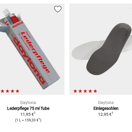
Daytona
Daytona
Lederpflege
75 ml Tube
Einlegesohlen
1
1
11,95 €
12,95 €
1
(
1 L
=
159,33 €
)