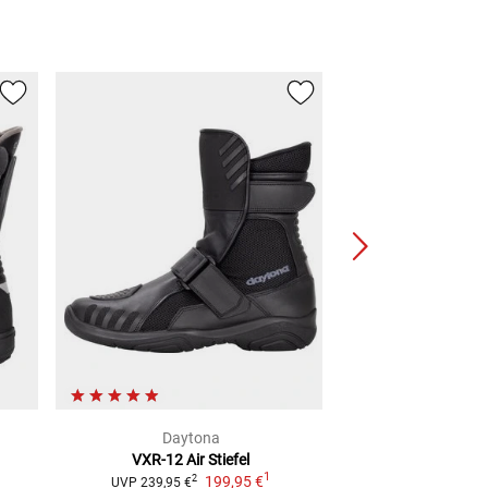
Daytona
Dayt
VXR-12 Air
Stiefel
Max Sports 
1
199,95 €
2
2
UVP
239,95 €
UVP
389,95 €