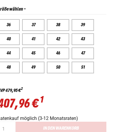
röße wählen
-
36
37
38
39
40
41
42
43
44
45
46
47
48
49
50
51
2
VP
479,95 €
1
407,96 €
atenkauf möglich (3-12 Monatsraten)
IN DEN WARENKORB