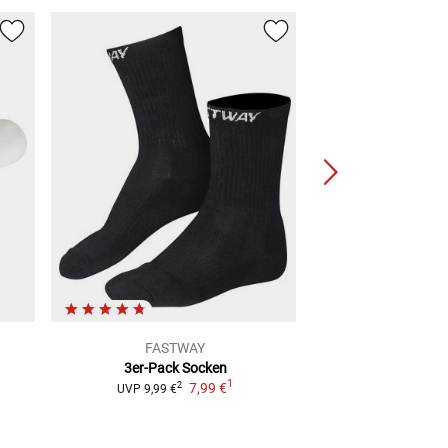
FASTWAY
FAST
3er-Pack Socken
Uni 201 Mittel
1
7,99 €
16,99
2
UVP
9,99 €