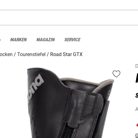
%
MARKEN
MAGAZIN
SERVICE
Socken
Tourenstiefel
Road Star GTX
D
S
A
G