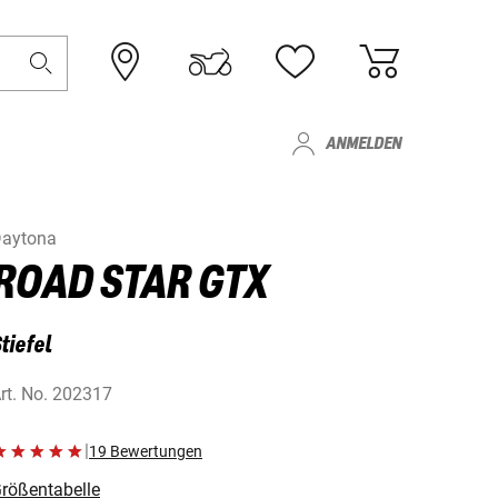
ANMELDEN
aytona
ROAD STAR GTX
tiefel
rt. No.
202317
|
19 Bewertungen
rößentabelle