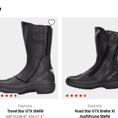
n
Daytona
Daytona
Travel Star GTX
Stiefel
Road Star GTX Breiter Xl
1
436,01 €
Ausführung
Stiefel
2
UVP
512,95 €