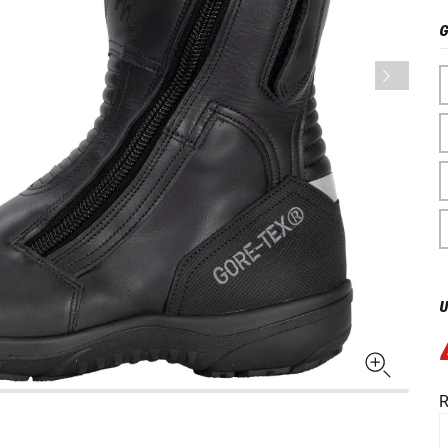
G
U
R