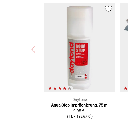
Daytona
Aqua Stop Imprägnierung,
75 ml
1
9,95 €
1
(
1 L
=
132,67 €
)