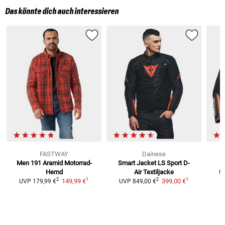
Das könnte dich auch interessieren
FASTWAY
Dainese
Men 191 Aramid
Motorrad-
Smart Jacket LS Sport D-
T
Hemd
Air
Textiljacke
U
1
1
2
2
149,99 €
399,00 €
UVP
179,99 €
UVP
849,00 €