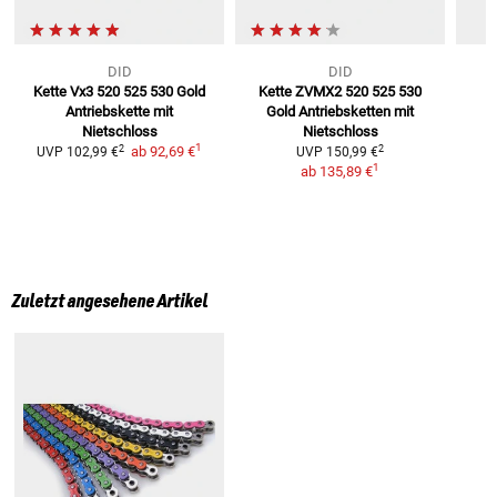
DID
DID
Kette Vx3 520 525 530 Gold
Kette ZVMX2 520 525 530
K
Antriebskette mit
Gold
Antriebsketten mit
5
Nietschloss
Nietschloss
1
2
2
ab
92,69 €
UVP
102,99 €
UVP
150,99 €
1
ab
135,89 €
Zuletzt angesehene Artikel