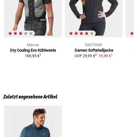
Macna
FASTWAY
Dry Cooling Evo
Kühlweste
Damen
Softshelljacke
2
1
1
2
169,95 €
19,99 €
UVP
29,99 €
Zuletzt angesehene Artikel