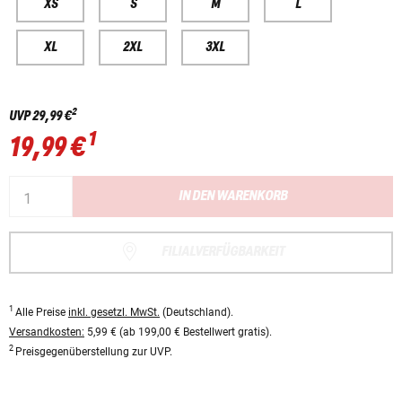
XS
S
M
L
XL
2XL
3XL
2
UVP
29,99 €
1
19,99 €
IN DEN WARENKORB
FILIALVERFÜGBARKEIT
1
Alle Preise
inkl. gesetzl. MwSt.
(Deutschland).
Versandkosten:
5,99 € (ab 199,00 € Bestellwert gratis).
2
Preisgegenüberstellung zur UVP.