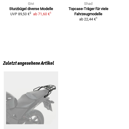
Givi
Shad
Sturzbügel
diverse Modelle
Topcase-Träger
für viele
1
2
ab
71,60 €
Fahrzeugmodelle
UVP
89,50 €
1
ab
22,44 €
Zuletzt angesehene Artikel