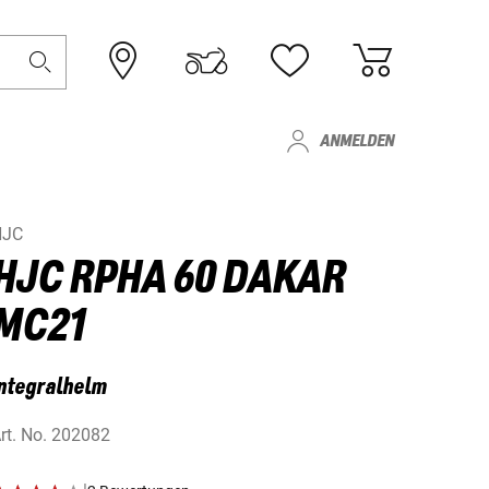
ANMELDEN
HJC
HJC RPHA 60 DAKAR
MC21
ntegralhelm
rt. No.
202082