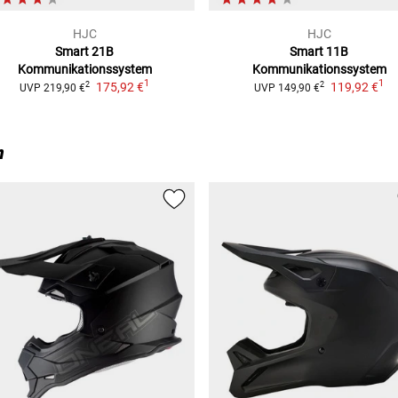
HJC
HJC
Smart 21B
Smart 11B
Kommunikationssystem
Kommunikationssystem
1
1
175,92 €
119,92 €
2
2
UVP
219,90 €
UVP
149,90 €
n