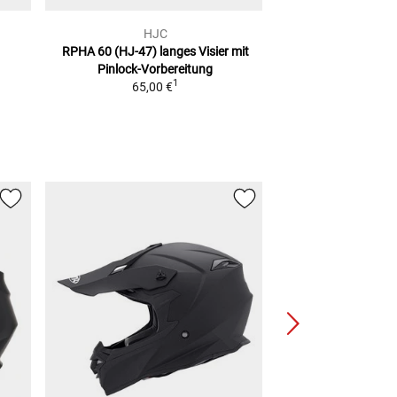
HJC
HJ
RPHA 60 (HJ-47)
langes Visier mit
RPHA 60 (HJ-47)
Pinlock-Vorbereitung
34,95
1
65,00 €