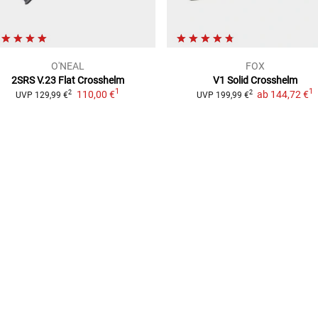
O'NEAL
FOX
2SRS V.23 Flat
Crosshelm
V1 Solid
Crosshelm
1
1
110,00 €
ab
144,72 €
2
2
UVP
129,99 €
UVP
199,99 €