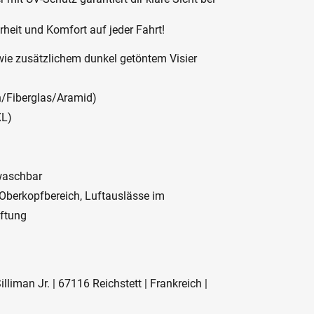
rheit und Komfort auf jeder Fahrt!
sowie zusätzlichem dunkel getöntem Visier
n/Fiberglas/Aramid)
XL)
 waschbar
d Oberkopfbereich, Luftauslässe im
üftung
liman Jr. | 67116 Reichstett | Frankreich |