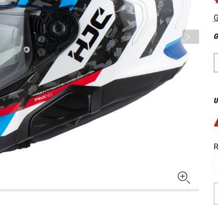
G
G
U
R