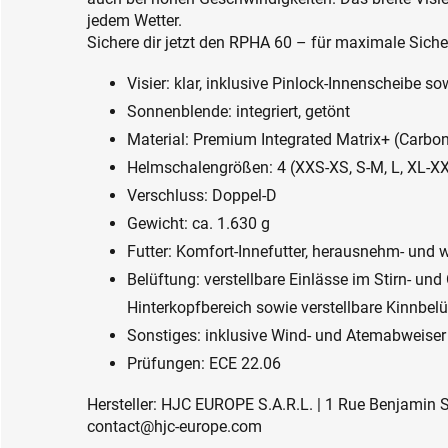
jedem Wetter.
Sichere dir jetzt den RPHA 60 – für maximale Siche
Visier: klar, inklusive Pinlock-Innenscheibe 
Sonnenblende: integriert, getönt
Material: Premium Integrated Matrix+ (Carbo
Helmschalengrößen: 4 (XXS-XS, S-M, L, XL-X
Verschluss: Doppel-D
Gewicht: ca. 1.630 g
Futter: Komfort-Innefutter, herausnehm- und
Belüftung: verstellbare Einlässe im Stirn- un
Hinterkopfbereich sowie verstellbare Kinnbel
Sonstiges: inklusive Wind- und Atemabweiser
Prüfungen: ECE 22.06
Hersteller: HJC EUROPE S.A.R.L. | 1 Rue Benjamin Sil
contact@hjc-europe.com