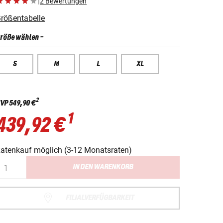
|
2 Bewertungen
rößentabelle
röße wählen
-
S
M
L
XL
2
VP
549,90 €
1
439,92 €
atenkauf möglich (3-12 Monatsraten)
IN DEN WARENKORB
FILIALVERFÜGBARKEIT