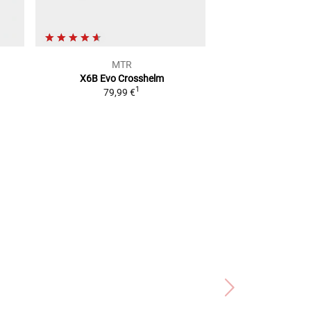
MTR
Air
X6B Evo
Crosshelm
Twist 3
Cr
1
79,99 €
2
UVP
209,99 €