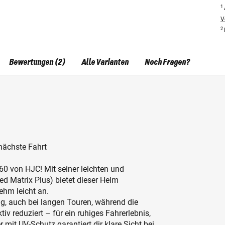
1
V
2
Bewertungen (2)
Alle Varianten
Noch Fragen?
nächste Fahrt
0 von HJC! Mit seiner leichten und
d Matrix Plus) bietet dieser Helm
ehm leicht an.
ng, auch bei langen Touren, während die
 reduziert – für ein ruhiges Fahrerlebnis,
 mit UV-Schutz garantiert dir klare Sicht bei