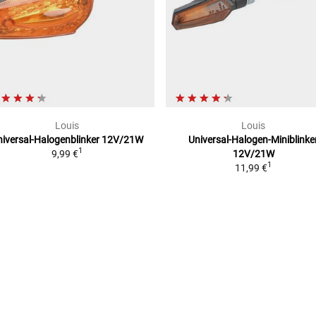
Louis
Louis
iversal-Halogenblinker
12V/21W
Universal-Halogen-Miniblinke
1
9,99 €
12V/21W
1
11,99 €