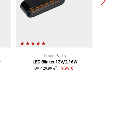
Louis Parts
Lou
r
LED Blinker
12V/2,16W
LED-Blinker
1
19,99 €
19,99
2
UVP
29,99 €