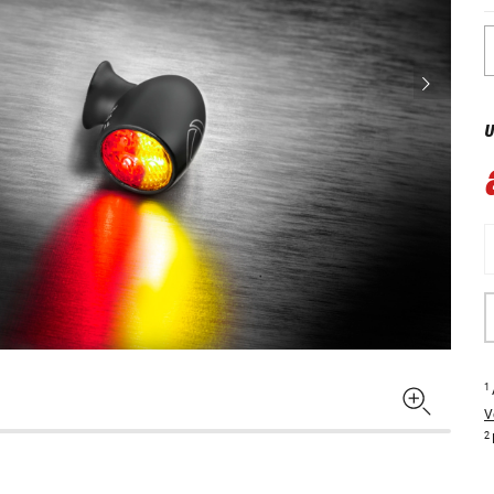
U
1
V
2