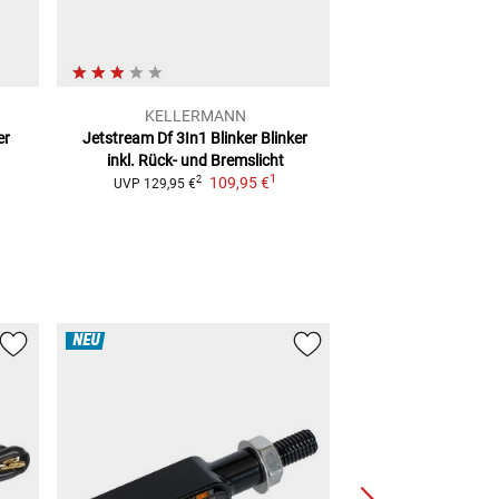
KELLERMANN
Lou
er
Jetstream Df 3In1 Blinker
Blinker
Spezial Blinkgeber
inkl. Rück- und Bremslicht
17,99
1
109,95 €
2
UVP
129,95 €
NEU