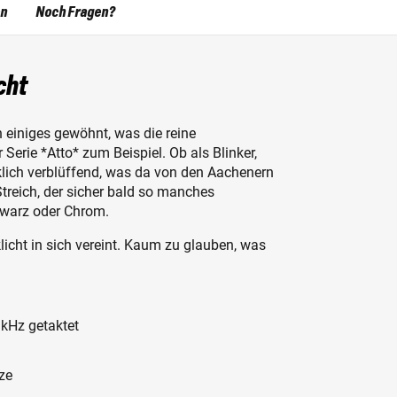
en
Noch Fragen?
cht
einiges gewöhnt, was die reine
Serie *Atto* zum Beispiel. Ob als Blinker,
irklich verblüffend, was da von den Aachenern
Streich, der sicher bald so manches
hwarz oder Chrom.
klicht in sich vereint. Kaum zu glauben, was
 kHz getaktet
ze