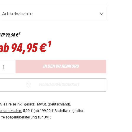
Artikelvariante
2
VP
99,95 €
1
ab
94,95 €
IN DEN WARENKORB
FILIALVERFÜGBARKEIT
Alle Preise
inkl. gesetzl. MwSt.
(Deutschland).
ersandkosten:
5,99 € (ab 199,00 € Bestellwert gratis).
Preisgegenüberstellung zur UVP.