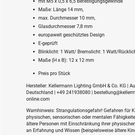
mit M5 x 0,5 x 6,5 Befestigungsgewinde
Maße: Länge 14 mm,
max. Durchmesser 10 mm,
Glasdurchmesser 7,8 mm
europaweit geschütztes Design
E-geprüft
Blinklicht: 1 Watt/ Bremslicht: 1 Watt/Rücklic
Maße (H x B): 12 x 12 mm
Preis pro Stück
Hersteller: Kellermann Lighting GmbH & Co. KG | A
Deutschland | +49 241938080 | bestellung@keller
online.com
Warnhinweis: Strangulationsgefahr! Gefahren für K
physischen, sensorischen oder mentalen Fähigkeiten
ältere Personen mit Einschränkung ihrer physisch
an Erfahrung und Wissen (beispielsweise ältere Kin