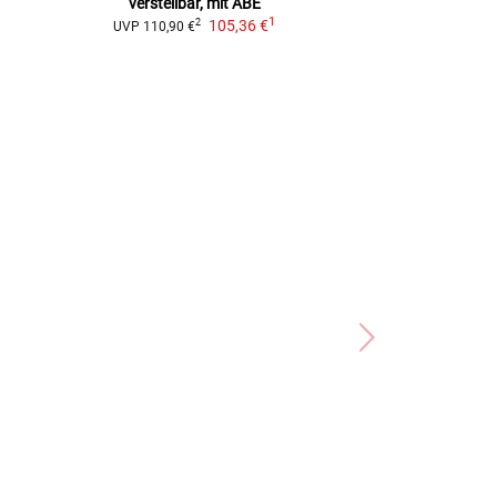
verstellbar, mit ABE
oder leic
1
105,36 €
2
2
UVP
110,90 €
UVP
99,90 €