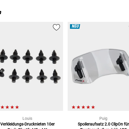
n
NEU
Louis
Puig
Verkleidungs-Drucknieten
10er
Spoileraufsatz 2.0 ClipOn
für