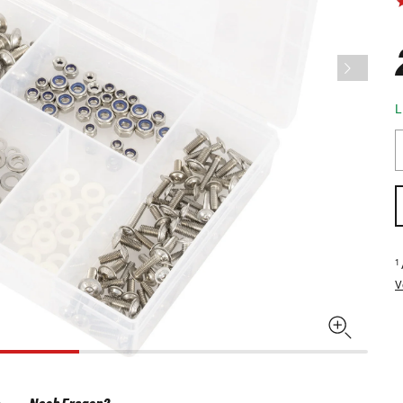
L
1
V