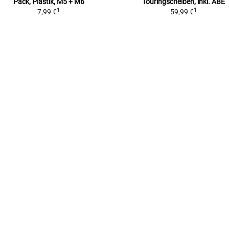
Pack, Plastik, M5 + M6
Touringscheiben, inkl. ABE
1
1
7,99 €
59,99 €