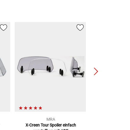
MRA
MR
X-Creen Tour Spoiler
einfach
Vario Spoiler Au