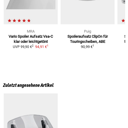
MRA
Puig
Vario Spoiler Aufsatz Vsa-C
Spoileraufsatz ClipOn
für
Sp
klar oder leichtgetönt
Touringscheiben, ABE
fü
1
1
2
94,91 €
90,99 €
UVP
99,90 €
Zuletzt angesehene Artikel