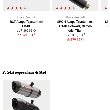
Shark Auspuff
Shark Auspuff
RCT Auspuffsystem mit
SRC-4 Auspuffsystem mit
Sli
EG-BE
EG-BE
Schwarz, Carbon
m
2
oder Titan
UVP
399,95 €
1
2
ab
379,96 €
UVP
399,95 €
1
ab
379,95 €
Zuletzt angesehene Artikel