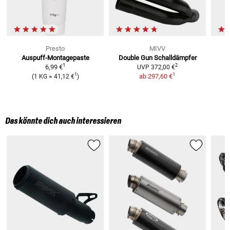
Presto
MIVV
Auspuff-Montagepaste
Double Gun Schalldämpfer
1
2
6,99 €
UVP
372,00 €
1
1
ab
297,60 €
(
1 KG
=
41,12 €
)
Das könnte dich auch interessieren