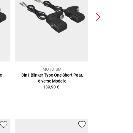
MOTOISM
MOTO
e
3In1 Blinker Type-One Short
Paar,
Blinker Type-One 
diverse Modelle
Blinklicht Div
1
139,90 €
139,9
NEU