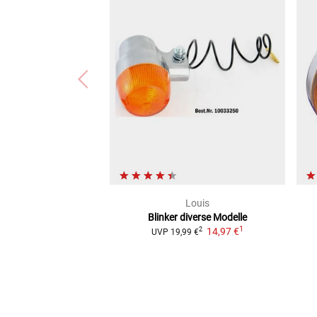
BMW R NINET PURE (EURO 4) (0J11)
BMW R NINET RACER (EURO 4) (0J21)
BMW K 1200 R SPORT (0585 (K43HV))
BMW R 1200 R (LC) (0A04)
BMW R 1200 RS (LC) (0A05)
BMW R NINET (0A06(R1ST))
BMW S 1000 R (0D02)
BMW R 1200 GS ADVENTURE (LC) (0A02)
BMW F 800 GS (0B02)
BMW C 650 SPORT (0C04)
BMW R 1250 R (EURO 5) (R1250R/21)
Louis
Blinker
diverse Modelle
1
14,97 €
2
UVP
19,99 €