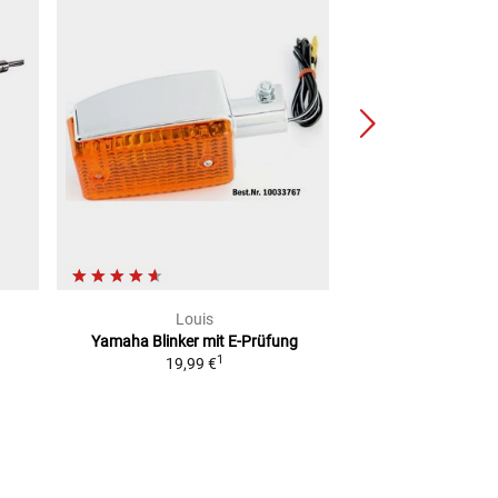
Louis
MOTO
Yamaha Blinker mit E-Prüfung
Triumph Blinker 
1
19,99 €
Blinklicht, inkl. A
3
UVP
139,90 €