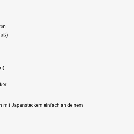
ten
Fuß)
cm)
ker
ich mit Japansteckern einfach an deinem