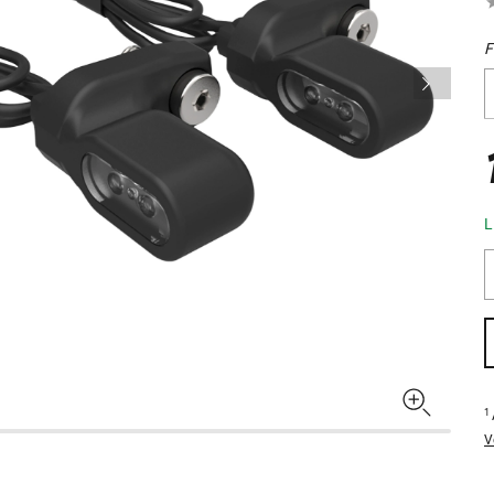
F
L
1
V