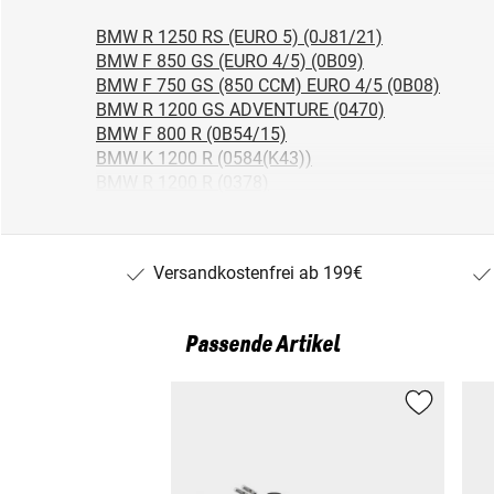
BMW R 1250 RS (EURO 5) (0J81/21)
BMW F 850 GS (EURO 4/5) (0B09)
BMW F 750 GS (850 CCM) EURO 4/5 (0B08)
BMW R 1200 GS ADVENTURE (0470)
BMW F 800 R (0B54/15)
BMW K 1200 R (0584(K43))
BMW R 1200 R (0378)
BMW S 1000 XR (0D03/K10)
BMW F 800 GS ADVENTURE (0B05)
BMW R 1200 GS (0307)
Versandkostenfrei ab 199€
BMW F 700 GS (0B01)
BMW C EVOLUTION (0C03)
BMW K 1300 R (0518)
Passende Artikel
BMW C 650 GT (0133)
BMW F 800 GT (0B03)
BMW F 650 GS (800CCM) (0218)
BMW F 800 GS (EURO 4 AB 8.2016) (0B07)
BMW F 700 GS (EURO 4 AB 8.2016) (0B06)
BMW R 1250 GS ADVENTURE (0J51)