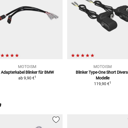
0B55)
MOTOISM
MOTOISM
Adapterkabel Blinker für BMW
Blinker Type-One Short
Divers
1
ab
9,90 €
Modelle
1
119,90 €
n