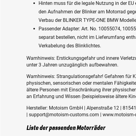
Hinten muss für die legale Nutzung in der 
den Aufnahmen der Blinker am Motorrad gege
Verbau der BLINKER TYPE-ONE BMW Modelle
Passender Adapter: Art. No. 10055074, 1005
separat bestellen, nicht im Lieferumfang entha
Verkabelung des Blinklichtes.
Warnhinweis: Erstickungsgefahr und innere Verletzu
unter 3 Jahren unzugänglich aufbewahren.
Warnhinweis: Strangulationsgefahr! Gefahren für K
physischen, sensorischen oder mentalen Fähigkeiten
ältere Personen mit Einschränkung ihrer physisch
an Erfahrung und Wissen (beispielsweise ältere Kin
Hersteller: Motoism GmbH | Alpenstraße 12 | 815
| support@motoism-customs.com | www.motoism
Liste der passenden Motorräder