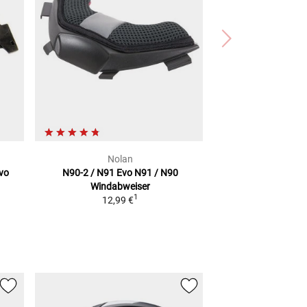
Nolan
vo
N90-2 / N91 Evo N91 / N90
Windabweiser
1
12,99 €