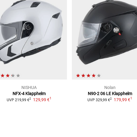
NISHUA
Nolan
NFX-4
Klapphelm
N90-2 06 LE
Klapphelm
1
1
129,99 €
179,99 €
2
2
UVP
219,99 €
UVP
329,99 €