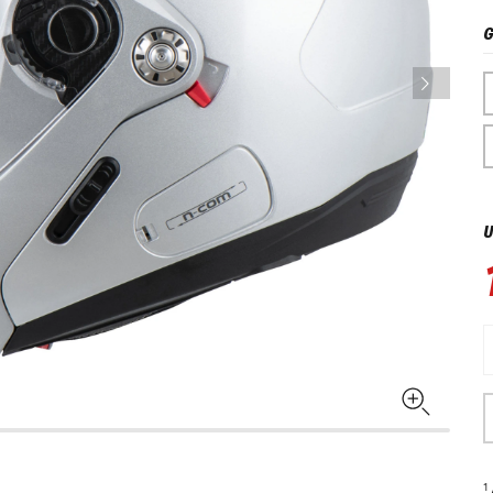
G
U
1