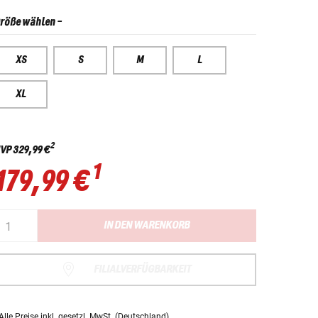
röße wählen
-
XS
S
M
L
XL
2
VP
329,99 €
1
179,99 €
IN DEN WARENKORB
FILIALVERFÜGBARKEIT
Alle Preise
inkl. gesetzl. MwSt.
(Deutschland).