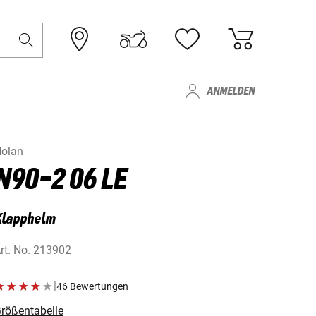
ANMELDEN
olan
N90-2 06 LE
Klapphelm
rt. No.
213902
|
46 Bewertungen
rößentabelle