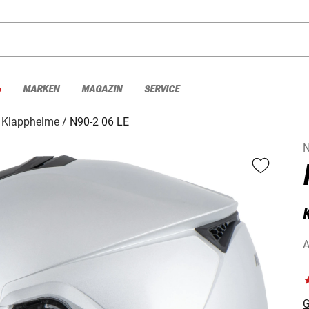
%
MARKEN
MAGAZIN
SERVICE
Klapphelme
N90-2 06 LE
N
A
G