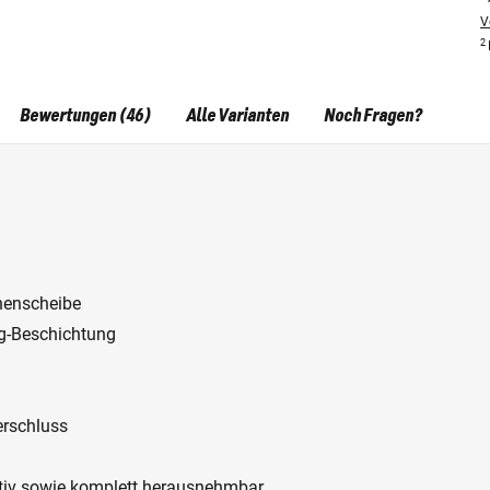
V
2
Bewertungen (46)
Alle Varianten
Noch Fragen?
nnenscheibe
ag-Beschichtung
erschluss
ktiv sowie komplett herausnehmbar