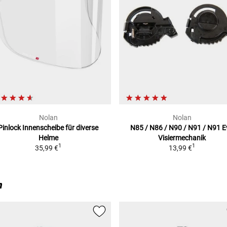
Nolan
Nolan
Pinlock Innenscheibe für diverse
N85 / N86 / N90 / N91 / N91 E
Helme
Visiermechanik
1
1
35,99 €
13,99 €
n