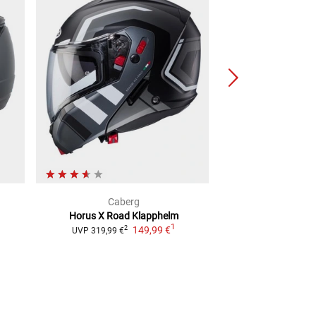
Caberg
Nol
Horus X Road
Klapphelm
N90-2 06 LE
1
149,99 €
2
2
UVP
319,99 €
UVP
329,99 €