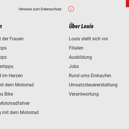
Hinweis zum Datenschutz
n
Über Louis
t der Frauen
Louis stellt sich vor
ipps
Filialen
ipps
Ausbildung
ertipps
Jobs
d im Herzen
Rund ums Einkaufen
mit dem Motorrad
Umsatzsteuererstattung
s Bike
Verantwortung
Motorradfahrer
 mit dem Motorrad