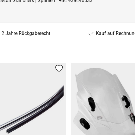
| 08403 Granollers | Spanien | +34 938490633
2 Jahre Rückgaberecht
Kauf auf Rechnun