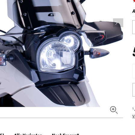
A
1
V