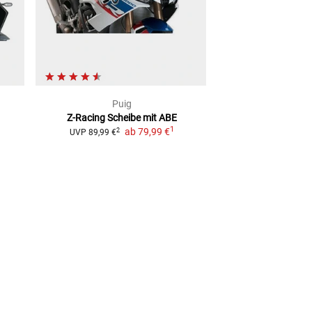
Puig
Bodys
Z-Racing Scheibe
mit ABE
Racingscheibe sch
1
ab
79,99 €
AB
2
UVP
89,99 €
2
UVP
79,95 €