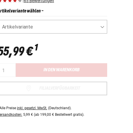
|
65 Bewertungen
rtikelvariante wählen
-
Artikelvariante
1
55,99 €
IN DEN WARENKORB
FILIALVERFÜGBARKEIT
Alle Preise
inkl. gesetzl. MwSt.
(Deutschland).
ersandkosten:
5,99 € (ab 199,00 € Bestellwert gratis).