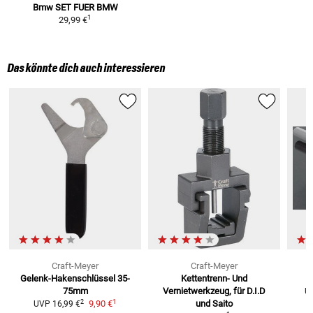
Bmw
SET FUER BMW
1
29,99 €
Das könnte dich auch interessieren
Craft-Meyer
Craft-Meyer
Gelenk-Hakenschlüssel
35-
Kettentrenn- Und
K
75mm
Vernietwerkzeug, für D.I.D
U
1
2
9,90 €
und Saito
UVP
16,99 €