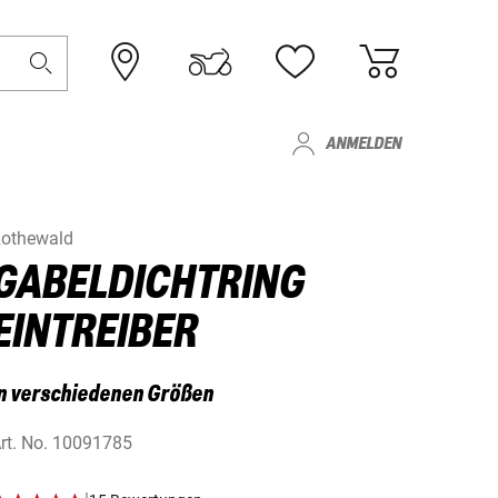
ANMELDEN
othewald
GABELDICHTRING
EINTREIBER
n verschiedenen Größen
rt. No.
10091785