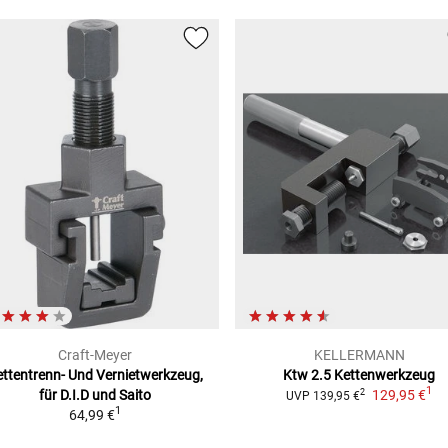
Craft-Meyer
KELLERMANN
ettentrenn- Und
Vernietwerkzeug,
Ktw 2.5 Kettenwerkzeug
1
für D.I.D und Saito
129,95 €
2
UVP
139,95 €
1
64,99 €