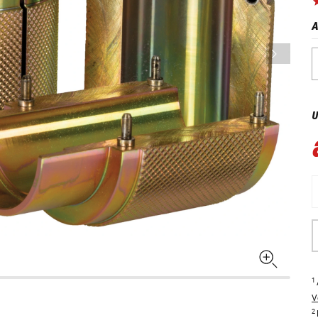
A
U
1
V
2