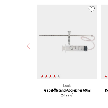
Louis
Gabel-Ölstand-Abgleicher
60ml
K
1
24,99 €