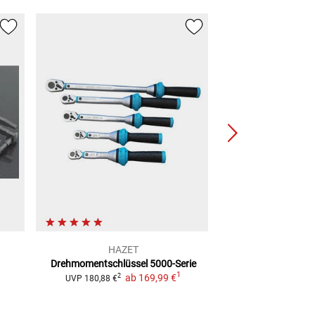
HAZET
Doppel-Haken
Drehmomentschlüssel 5000-Serie
Universa
1
ab
169,99 €
19,99
2
UVP
180,88 €