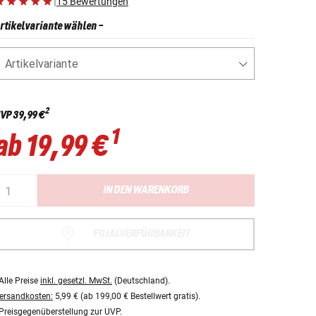
|
15 Bewertungen
rtikelvariante wählen
-
Artikelvariante
2
VP
39,99 €
1
ab
19,99 €
IN DEN WARENKORB
FILIALVERFÜGBARKEIT
Alle Preise
inkl. gesetzl. MwSt.
(Deutschland).
ersandkosten:
5,99 € (ab 199,00 € Bestellwert gratis).
Preisgegenüberstellung zur UVP.