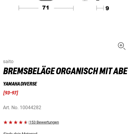
saito
BREMSBELÄGE ORGANISCH MIT ABE
YAMAHA DIVERSE
[
93-97
]
Art. No.
10044282
|
153 Bewertungen
Finde dein Motorrad: