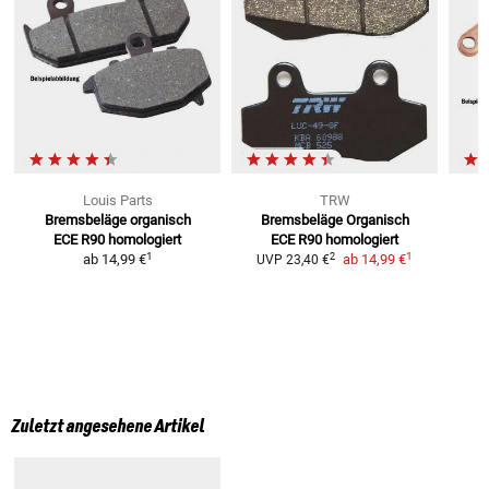
Louis Parts
TRW
Bremsbeläge organisch
Bremsbeläge Organisch
B
ECE R90 homologiert
ECE R90 homologiert
1
1
2
ab
14,99 €
ab
14,99 €
UVP
23,40 €
U
Zuletzt angesehene Artikel