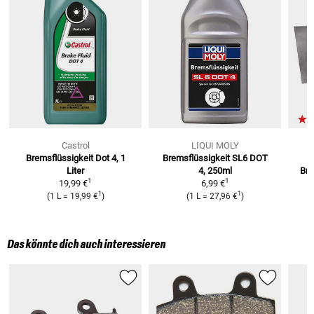
Castrol
LIQUI MOLY
Bremsflüssigkeit Dot 4, 1
Bremsflüssigkeit SL6 DOT
Liter
4, 250ml
Br
1
1
19,99 €
6,99 €
1
1
(
1 L
=
19,99 €
)
(
1 L
=
27,96 €
)
Das könnte dich auch interessieren