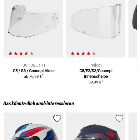
SCHUBERTH
Pinlock
C5 / S3 / Concept
Visier
C5/E2/S3/Concept
C
1
ab
70,99 €
Innenscheibe
1
39,99 €
Das könnte dich auch interessieren