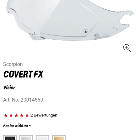
Scorpion
COVERT FX
Visier
Art. No.
20014550
|
2 Bewertungen
Farbe wählen
-