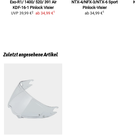
Exo-R1/ 1400/ 520/ 391 Air
NTX-4/NFX-3/NTX-6 Sport
K5
KDF-16-1
Pinlock Visier
Pinlock-Visier
M
1
1
2
ab
34,99 €
ab
34,99 €
UVP
39,99 €
Zuletzt angesehene Artikel