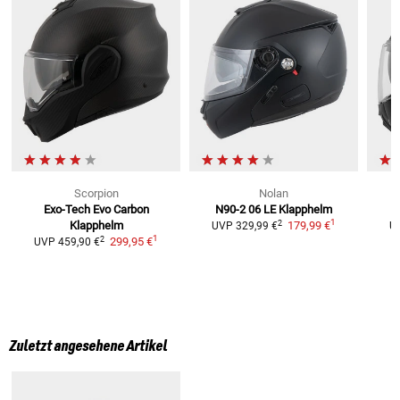
Scorpion
Nolan
Exo-Tech Evo Carbon
N90-2 06 LE
Klapphelm
1
2
Klapphelm
179,99 €
UVP
329,99 €
U
1
2
299,95 €
UVP
459,90 €
Zuletzt angesehene Artikel