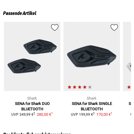
Passende Artikel
Shark
Shark
SENA for Shark
DUO
SENA for Shark
SINGLE
SE
BLUETOOTH
BLUETOOTH
1
1
2
2
280,00 €
170,00 €
UVP
349,99 €
UVP
199,99 €
U