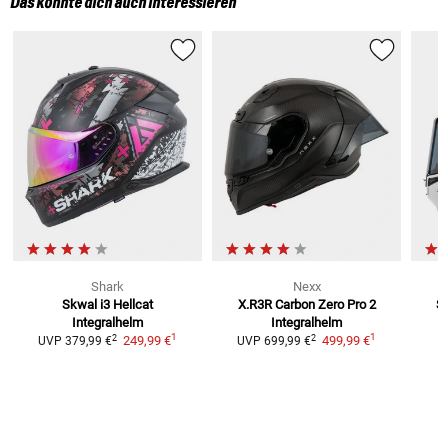
Das könnte dich auch interessieren
Shark
Nexx
Skwal i3 Hellcat
X.R3R Carbon Zero Pro 2
S
Integralhelm
Integralhelm
1
1
2
2
249,99 €
499,99 €
UVP
379,99 €
UVP
699,99 €