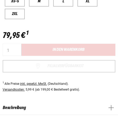
XS-S
M
L
XL
2XL
1
79,95 €
IN DEN WARENKORB
FILIALVERFÜGBARKEIT
1
Alle Preise
inkl. gesetzl. MwSt.
(Deutschland).
Versandkosten:
5,99 € (ab 199,00 € Bestellwert gratis).
Beschreibung