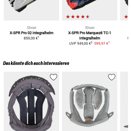
Shoei
Shoei
X-SPR Pro 02
Integralhelm
X-SPR Pro Marquez8 TC-1
X
1
859,00 €
Integralhelm
U
1
2
599,97 €
UVP
949,00 €
Das könnte dich auch interessieren