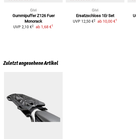
Givi
Givi
Gummipuffer Z126 Fuer
Ersatzschloss 1Er Set
Us-
1
2
Monorack
ab
10,00 €
UVP
12,50 €
1
2
ab
1,68 €
UVP
2,10 €
Zuletzt angesehene Artikel