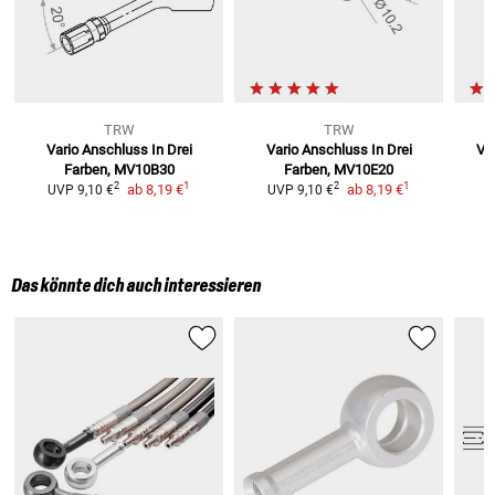
TRW
TRW
Vario Anschluss In Drei
Vario Anschluss In Drei
Va
Farben,
MV10B30
Farben,
MV10E20
1
1
2
2
ab
8,19 €
ab
8,19 €
UVP
9,10 €
UVP
9,10 €
Das könnte dich auch interessieren