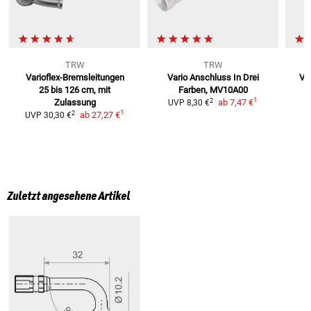
TRW
TRW
Varioflex-Bremsleitungen
Vario Anschluss In Drei
Va
25 bis 126 cm, mit
Farben,
MV10A00
1
2
Zulassung
ab
7,47 €
UVP
8,30 €
1
2
ab
27,27 €
UVP
30,30 €
Zuletzt angesehene Artikel