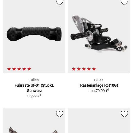
Gilles
Gilles
Fußraste Uf-01 (Stück),
Rastenanlage Rct10Gt
1
Schwarz
ab
479,99 €
1
36,99 €