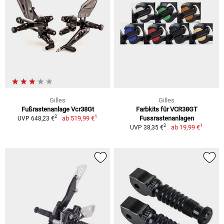
Gilles
Gilles
Fußrastenanlage Vcr38Gt
Farbkits für VCR38GT
1
2
ab
519,99 €
Fussrastenanlagen
UVP 648,23 €
1
2
ab
19,99 €
UVP 38,35 €