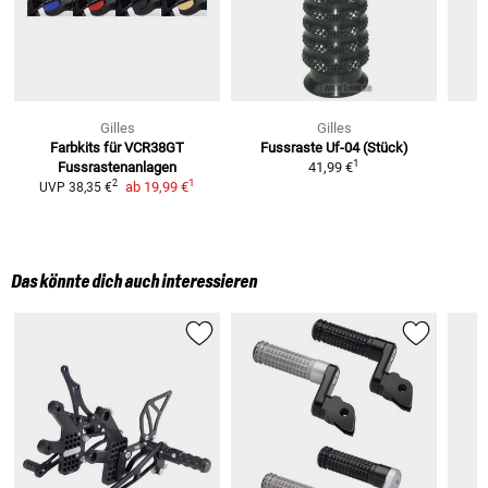
Gilles
Gilles
Farbkits für VCR38GT
Fussraste Uf-04 (Stück)
1
Fussrastenanlagen
41,99 €
1
2
ab
19,99 €
UVP
38,35 €
Das könnte dich auch interessieren