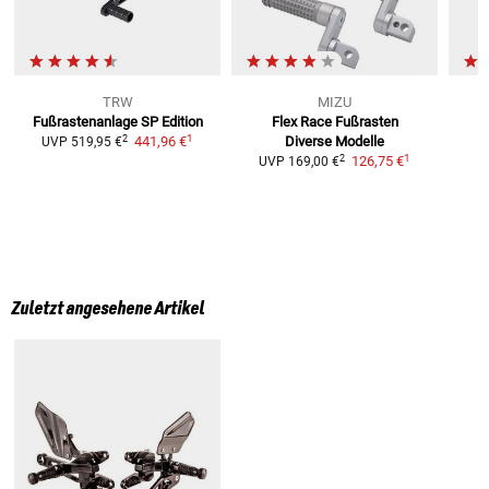
TRW
MIZU
Fußrastenanlage
SP Edition
Flex Race Fußrasten
1
2
441,96 €
Diverse Modelle
UVP
519,95 €
1
2
126,75 €
UVP
169,00 €
Zuletzt angesehene Artikel