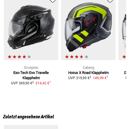
Scorpion
Caberg
Exo-Tech Evo Travelle
Horus X Road
Klapphelm
Du
1
2
Klapphelm
149,99 €
UVP
319,99 €
U
1
2
314,42 €
UVP
369,90 €
Zuletzt angesehene Artikel