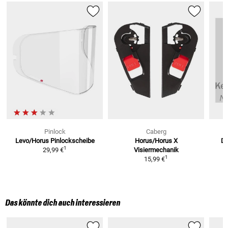
Pinlock
Caberg
Levo/Horus
Pinlockscheibe
Horus/Horus X
Dr
1
29,99 €
Visiermechanik
1
15,99 €
Das könnte dich auch interessieren